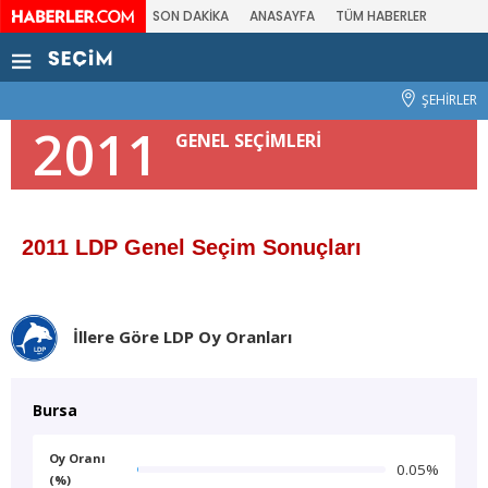
SON DAKİKA
ANASAYFA
TÜM HABERLER
ŞEHİRLER
2011
GENEL SEÇİMLERİ
2011 LDP Genel Seçim Sonuçları
İllere Göre LDP Oy Oranları
Bursa
Oy Oranı
0.05%
(%)