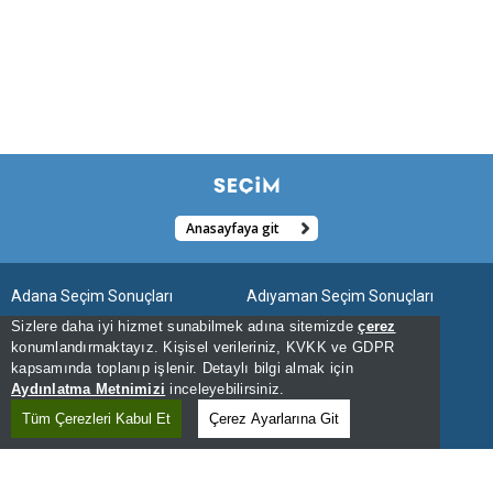
Anasayfaya git
Adana Seçim Sonuçları
Adıyaman Seçim Sonuçları
Sizlere daha iyi hizmet sunabilmek adına sitemizde
çerez
Afyonkarahisar Seçim Sonuçları
Ağrı Seçim Sonuçları
konumlandırmaktayız. Kişisel verileriniz, KVKK ve GDPR
kapsamında toplanıp işlenir. Detaylı bilgi almak için
Aksaray Seçim Sonuçları
Amasya Seçim Sonuçları
Aydınlatma Metnimizi
inceleyebilirsiniz.
Ankara Seçim Sonuçları
Antalya Seçim Sonuçları
Tüm Çerezleri Kabul Et
Çerez Ayarlarına Git
Ardahan Seçim Sonuçları
Artvin Seçim Sonuçları