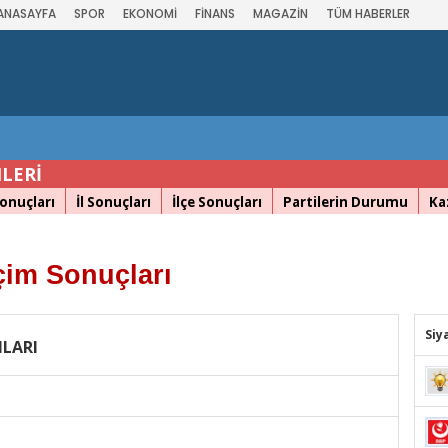
ANASAYFA
SPOR
EKONOMİ
FİNANS
MAGAZİN
TÜM HABERLER
LERİ
onuçları
İl Sonuçları
İlçe Sonuçları
Partilerin Durumu
Ka
çim Sonuçları
Siy
NLARI