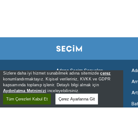
Adana Seçim Sonuçları
Ad
Sizlere daha iyi hizmet sunabilmek adına sitemizde
çerez
konumlandırmaktayız. Kişisel verileriniz, KVKK ve GDPR
Aksaray Seçim Sonuçları
Am
kapsamında toplanıp işlenir. Detaylı bilgi almak için
Aydınlatma Metnimizi
inceleyebilirsiniz.
Ardahan Seçim Sonuçları
Art
Tüm Çerezleri Kabul Et
Çerez Ayarlarına Git
Bartın Seçim Sonuçları
Ba
Bingöl Seçim Sonuçları
Bit
Bursa Seçim Sonuçları
Ça
Denizli Seçim Sonuçları
Diy