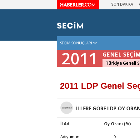
SON DAKİKA
SEÇİM SONUÇLARI
2011
GENEL SEÇİM
Türkiye Geneli S
2011 LDP Genel Se
İLLERE GÖRE LDP OY ORA
İl Adi
Oy Oranı (%)
Adıyaman
0