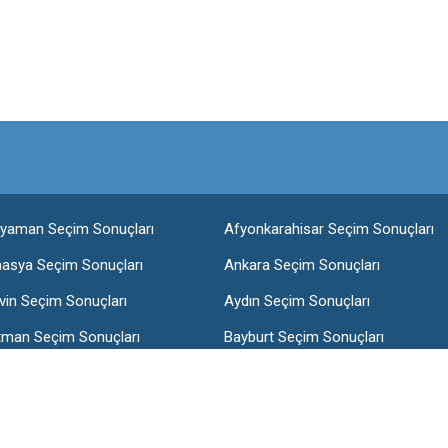
ıyaman Seçim Sonuçları
Afyonkarahisar Seçim Sonuçları
asya Seçim Sonuçları
Ankara Seçim Sonuçları
vin Seçim Sonuçları
Aydın Seçim Sonuçları
tman Seçim Sonuçları
Bayburt Seçim Sonuçları
lis Seçim Sonuçları
Bolu Seçim Sonuçları
nakkale Seçim Sonuçları
Çankırı Seçim Sonuçları
arbakır Seçim Sonuçları
Düzce Seçim Sonuçları