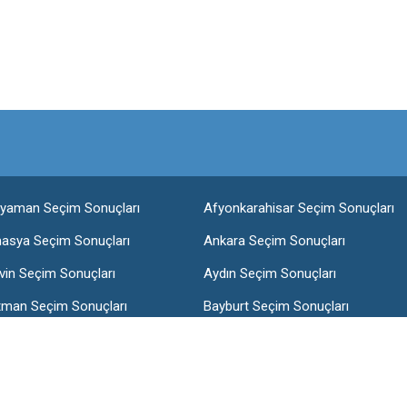
ıyaman Seçim Sonuçları
Afyonkarahisar Seçim Sonuçları
asya Seçim Sonuçları
Ankara Seçim Sonuçları
vin Seçim Sonuçları
Aydın Seçim Sonuçları
tman Seçim Sonuçları
Bayburt Seçim Sonuçları
lis Seçim Sonuçları
Bolu Seçim Sonuçları
nakkale Seçim Sonuçları
Çankırı Seçim Sonuçları
arbakır Seçim Sonuçları
Düzce Seçim Sonuçları