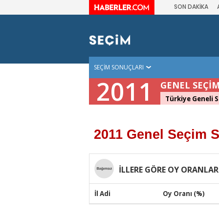
SON DAKİKA
SEÇİM SONUÇLARI
2011
GENEL SEÇİM
Türkiye Geneli S
2011 Genel Seçim S
İLLERE GÖRE OY ORANLAR
İl Adi
Oy Oranı (%)