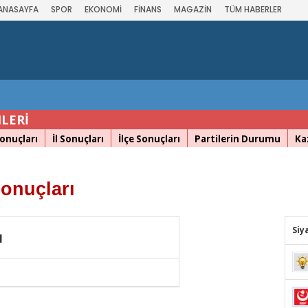
ANASAYFA
SPOR
EKONOMİ
FİNANS
MAGAZİN
TÜM HABERLER
LERİ
onuçları
İl Sonuçları
İlçe Sonuçları
Partilerin Durumu
Ka
onuçları
Siy
I