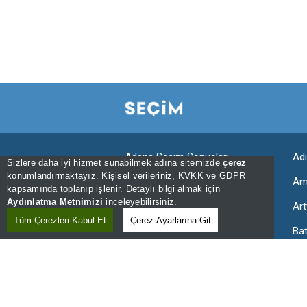
Adana Seçim Sonuçları
Ad
Sizlere daha iyi hizmet sunabilmek adına sitemizde
çerez
konumlandırmaktayız. Kişisel verileriniz, KVKK ve GDPR
Aksaray Seçim Sonuçları
Am
kapsamında toplanıp işlenir. Detaylı bilgi almak için
Aydınlatma Metnimizi
inceleyebilirsiniz.
Ardahan Seçim Sonuçları
Art
Tüm Çerezleri Kabul Et
Çerez Ayarlarına Git
Bartın Seçim Sonuçları
Ba
Bingöl Seçim Sonuçları
Bit
Bursa Seçim Sonuçları
Ça
Denizli Seçim Sonuçları
Diy