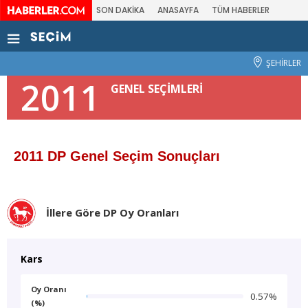
SON DAKİKA
ANASAYFA
TÜM HABERLER
ŞEHİRLER
2011
GENEL SEÇİMLERİ
2011 DP Genel Seçim Sonuçları
İllere Göre DP Oy Oranları
Kars
Oy Oranı
0.57%
(%)