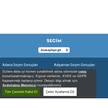
Anasayfaya git
Adana Seçim Sonuçları
Adıyaman Seçim Sonuçları
Sizlere daha iyi hizmet sunabilmek adına sitemizde
çerez
Afyonkarahisar Seçim Sonuçları
Ağrı Seçim Sonuçları
konumlandırmaktayız. Kişisel verileriniz, KVKK ve GDPR
kapsamında toplanıp işlenir. Detaylı bilgi almak için
Aksaray Seçim Sonuçları
Amasya Seçim Sonuçları
Aydınlatma Metnimizi
inceleyebilirsiniz.
Ankara Seçim Sonuçları
Antalya Seçim Sonuçları
Tüm Çerezleri Kabul Et
Çerez Ayarlarına Git
Ardahan Seçim Sonuçları
Artvin Seçim Sonuçları