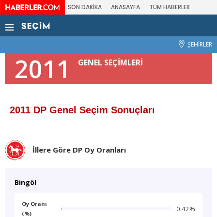
SON DAKİKA
ANASAYFA
TÜM HABERLER
ŞEHİRLER
2011
GENEL SEÇİMLERİ
2011 DP Genel Seçim Sonuçları
İllere Göre DP Oy Oranları
Bingöl
Oy Oranı
0.42%
(%)