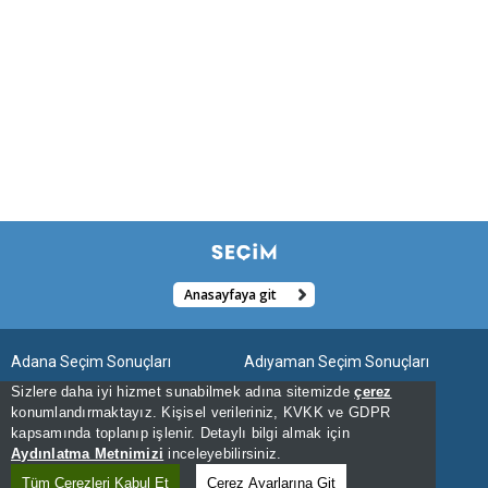
Anasayfaya git
Adana Seçim Sonuçları
Adıyaman Seçim Sonuçları
Sizlere daha iyi hizmet sunabilmek adına sitemizde
çerez
Afyonkarahisar Seçim Sonuçları
Ağrı Seçim Sonuçları
konumlandırmaktayız. Kişisel verileriniz, KVKK ve GDPR
kapsamında toplanıp işlenir. Detaylı bilgi almak için
Aksaray Seçim Sonuçları
Amasya Seçim Sonuçları
Aydınlatma Metnimizi
inceleyebilirsiniz.
Ankara Seçim Sonuçları
Antalya Seçim Sonuçları
Tüm Çerezleri Kabul Et
Çerez Ayarlarına Git