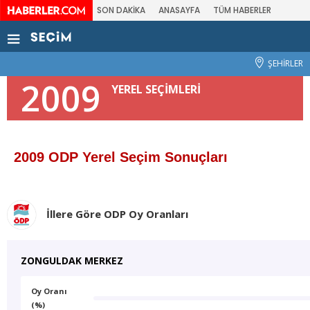
SON DAKİKA
ANASAYFA
TÜM HABERLER
ŞEHİRLER
2009
YEREL SEÇİMLERİ
2009 ODP Yerel Seçim Sonuçları
İllere Göre ODP Oy Oranları
ZONGULDAK MERKEZ
Oy Oranı
(%)