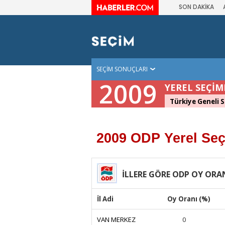
SON DAKİKA
SEÇİM SONUÇLARI
2009
YEREL SEÇİM
Türkiye Geneli S
2009 ODP Yerel Seç
İLLERE GÖRE ODP OY ORA
İl Adi
Oy Oranı (%)
VAN MERKEZ
0