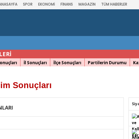
ANASAYFA
SPOR
EKONOMİ
FİNANS
MAGAZİN
TÜM HABERLER
LERİ
onuçları
İl Sonuçları
İlçe Sonuçları
Partilerin Durumu
Ka
im Sonuçları
Siy
NLARI