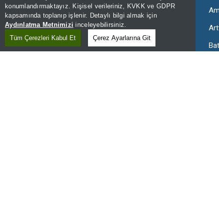
konumlandırmaktayız. Kişisel verileriniz, KVKK ve GDPR
Aksaray Seçim Sonuçları
Am
kapsamında toplanıp işlenir. Detaylı bilgi almak için
Aydınlatma Metnimizi
inceleyebilirsiniz.
Ardahan Seçim Sonuçları
Art
Tüm Çerezleri Kabul Et
Çerez Ayarlarına Git
Bartın Seçim Sonuçları
Ba
Bingöl Seçim Sonuçları
Bit
Bursa Seçim Sonuçları
Ça
Denizli Seçim Sonuçları
Diy
Elazığ Seçim Sonuçları
Erz
Gaziantep Seçim Sonuçları
Gir
Hatay Seçim Sonuçları
Iğd
İzmir Seçim Sonuçları
Ka
Kars Seçim Sonuçları
Ka
Kırklareli Seçim Sonuçları
Kır