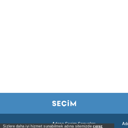
Adana Seçim Sonuçları
Ad
Sizlere daha iyi hizmet sunabilmek adına sitemizde
çerez