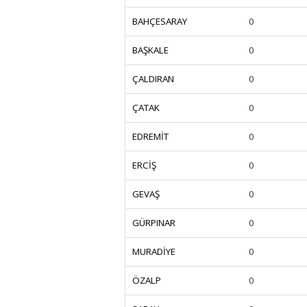
BAHÇESARAY
0
BAŞKALE
0
ÇALDIRAN
0
ÇATAK
0
EDREMİT
0
ERCİŞ
0
GEVAŞ
0
GÜRPINAR
0
MURADİYE
0
ÖZALP
0