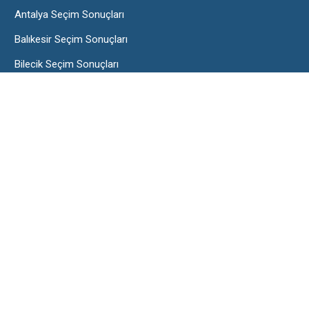
Antalya Seçim Sonuçları
Balıkesir Seçim Sonuçları
Bilecik Seçim Sonuçları
Burdur Seçim Sonuçları
Çorum Seçim Sonuçları
Edirne Seçim Sonuçları
Eskişehir Seçim Sonuçları
Hakkari Seçim Sonuçları
İstanbul Seçim Sonuçları
Karaman Seçim Sonuçları
Kırıkkale Seçim Sonuçları
Kocaeli Seçim Sonuçları