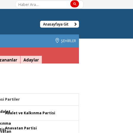
Anasayfaya Git
ŞEHİRLER
zananlar
Adaylar
asi Partiler
Adalet ve Kalkınma Partisi
Anavatan Partisi