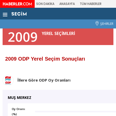
SON DAKİKA
ANASAYFA
TÜM HABERLER
ŞEHİRLER
2009
YEREL SEÇİMLERİ
2009 ODP Yerel Seçim Sonuçları
İllere Göre ODP Oy Oranları
MUŞ MERKEZ
Oy Oranı
(%)