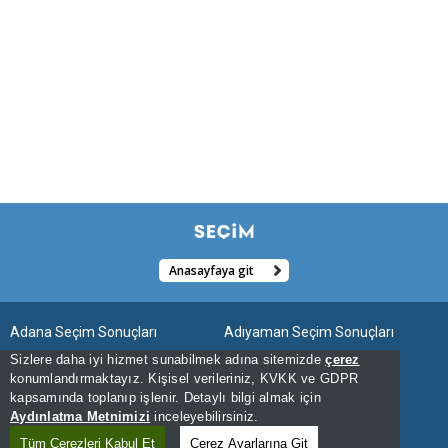
Anasayfaya git
Adana Seçim Sonuçları
Adıyaman Seçim Sonuçları
Sizlere daha iyi hizmet sunabilmek adına sitemizde
çerez
Afyonkarahisar Seçim Sonuçları
Ağrı Seçim Sonuçları
konumlandırmaktayız. Kişisel verileriniz, KVKK ve GDPR
kapsamında toplanıp işlenir. Detaylı bilgi almak için
Aksaray Seçim Sonuçları
Amasya Seçim Sonuçları
Aydınlatma Metnimizi
inceleyebilirsiniz.
Ankara Seçim Sonuçları
Antalya Seçim Sonuçları
Tüm Çerezleri Kabul Et
Çerez Ayarlarına Git