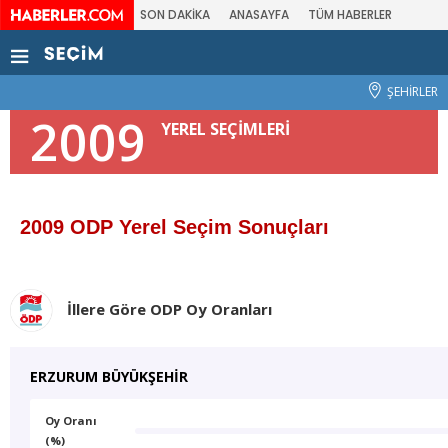
SON DAKİKA
ANASAYFA
TÜM HABERLER
ŞEHİRLER
2009
YEREL SEÇİMLERİ
2009 ODP Yerel Seçim Sonuçları
İllere Göre ODP Oy Oranları
ERZURUM BÜYÜKŞEHİR
Oy Oranı
(%)