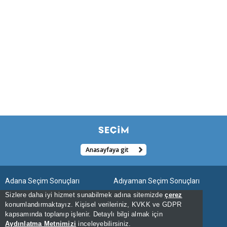
Anasayfaya git
Adana Seçim Sonuçları
Adıyaman Seçim Sonuçları
Sizlere daha iyi hizmet sunabilmek adına sitemizde
çerez
Afyonkarahisar Seçim Sonuçları
Ağrı Seçim Sonuçları
konumlandırmaktayız. Kişisel verileriniz, KVKK ve GDPR
kapsamında toplanıp işlenir. Detaylı bilgi almak için
Aksaray Seçim Sonuçları
Amasya Seçim Sonuçları
Aydınlatma Metnimizi
inceleyebilirsiniz.