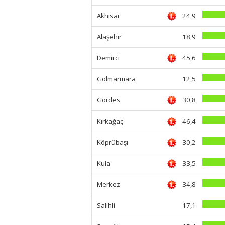
Akhisar
24,9
Alaşehir
18,9
Demirci
45,6
Gölmarmara
12,5
Gördes
30,8
Kırkağaç
46,4
Köprübaşı
30,2
Kula
33,5
Merkez
34,8
Salihli
17,1