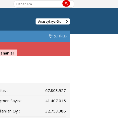
Anasayfaya Git
ŞEHİRLER
zananlar
fus :
67.803.927
çmen Sayısı :
41.407.015
llanılan Oy :
32.753.386