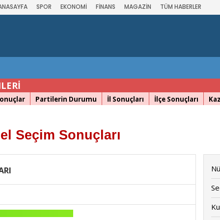
ANASAYFA
SPOR
EKONOMİ
FİNANS
MAGAZİN
TÜM HABERLER
LERİ
Sonuçlar
Partilerin Durumu
İl Sonuçları
İlçe Sonuçları
Ka
el Seçim Sonuçları
Nü
ARI
Se
Ku