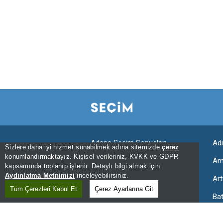
Adana Seçim Sonuçları
Ad
Sizlere daha iyi hizmet sunabilmek adına sitemizde
çerez
konumlandırmaktayız. Kişisel verileriniz, KVKK ve GDPR
Aksaray Seçim Sonuçları
Am
kapsamında toplanıp işlenir. Detaylı bilgi almak için
Aydınlatma Metnimizi
inceleyebilirsiniz.
Ardahan Seçim Sonuçları
Art
Tüm Çerezleri Kabul Et
Çerez Ayarlarına Git
Bartın Seçim Sonuçları
Ba
Bingöl Seçim Sonuçları
Bit