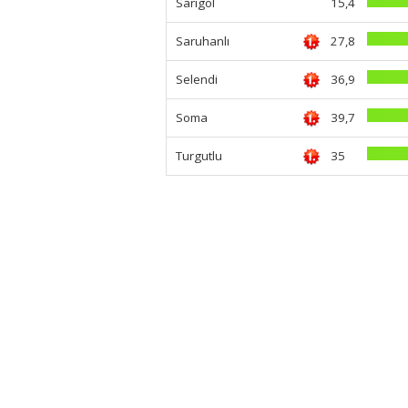
Sarıgöl
15,4
Saruhanlı
27,8
Selendi
36,9
Soma
39,7
Turgutlu
35