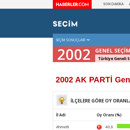
SON DAKİKA
SEÇİM SONUÇLARI
2002
GENEL SEÇİM
Türkiye Geneli 
2002 AK PARTİ Gen
İLÇELERE GÖRE OY ORANL
İl Adi
Oy Oranı (%)
Ahmetli
40,6