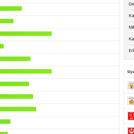
Ge
Ka
Mil
Ka
Er
Siy