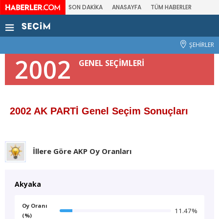
SON DAKİKA
ANASAYFA
TÜM HABERLER
ŞEHİRLER
2002
GENEL SEÇİMLERİ
2002 AK PARTİ Genel Seçim Sonuçları
İllere Göre AKP Oy Oranları
Akyaka
Oy Oranı
11.47%
(%)