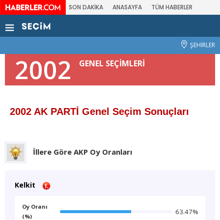
SON DAKİKA
ANASAYFA
TÜM HABERLER
ŞEHİRLER
2002
GENEL SEÇİMLERİ
2002 AK PARTİ Genel Seçim Sonuçları
İllere Göre AKP Oy Oranları
Kelkit
Oy Oranı
63.47%
(%)