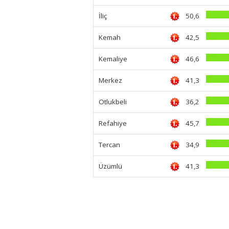
İliç
50,6
Kemah
42,5
Kemaliye
46,6
Merkez
41,3
Otlukbeli
36,2
Refahiye
45,7
Tercan
34,9
Üzümlü
41,3