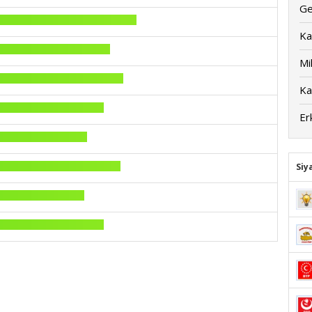
Ge
Ka
Mil
Ka
Er
Siy