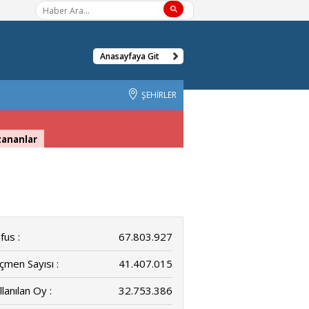
Anasayfaya Git
ŞEHİRLER
zananlar
fus :
67.803.927
çmen Sayısı :
41.407.015
llanılan Oy :
32.753.386