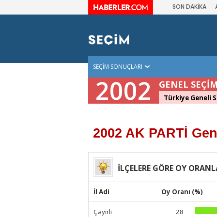
SON DAKİKA
SEÇİM SONUÇLARI
2002
GENEL SEÇİM
Türkiye Geneli 
2002 AK PARTİ Gen
İLÇELERE GÖRE OY ORANL
İl Adi
Oy Oranı (%)
Çayırlı
28