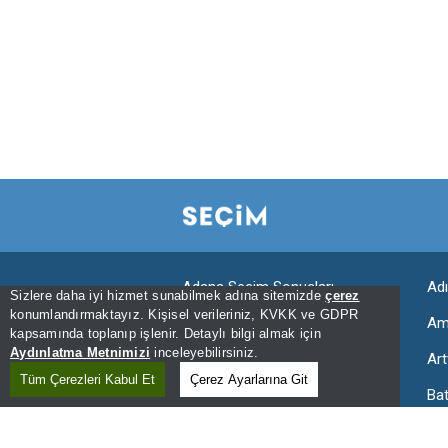
Adana Seçim Sonuçları
Ad
Sizlere daha iyi hizmet sunabilmek adına sitemizde
çerez
konumlandırmaktayız. Kişisel verileriniz, KVKK ve GDPR
Aksaray Seçim Sonuçları
Am
kapsamında toplanıp işlenir. Detaylı bilgi almak için
Aydınlatma Metnimizi
inceleyebilirsiniz.
Ardahan Seçim Sonuçları
Art
Tüm Çerezleri Kabul Et
Çerez Ayarlarına Git
Bartın Seçim Sonuçları
Ba
Bingöl Seçim Sonuçları
Bit