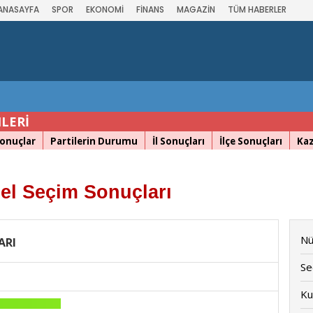
ANASAYFA
SPOR
EKONOMİ
FİNANS
MAGAZİN
TÜM HABERLER
LERİ
Sonuçlar
Partilerin Durumu
İl Sonuçları
İlçe Sonuçları
Ka
el Seçim Sonuçları
Nü
ARI
Se
Ku