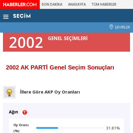
SON DAKİKA
ANASAYFA
TÜM HABERLER
ŞEHİRLER
2002
GENEL SEÇİMLERİ
2002 AK PARTİ Genel Seçim Sonuçları
İllere Göre AKP Oy Oranları
Ağın
Oy Oranı
31.81%
(%)