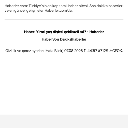
Haberler.com: Türkiye’nin en kapsamlı haber sitesi. Son dakika haberleri
ve en güncel gelişmeler Haberler.com’da.
Haber: Yirmi yaş dişleri çekilmeli mi? - Haberler
Haber
Son Dakika
Haberler
Gizlilik ve çerez ayarları
[Hata Bildir]
07.08.2026 11:44:57 #7.12# .HCFOK.