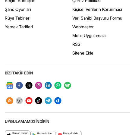
Seçim Sonuçları
Çerez Politikası
Şans Oyunları
Kişisel Verilerin Korunması
Rüya Tabirleri
Veri Sahibi Başvuru Formu
Yemek Tarifleri
Webmaster
Mobil Uygulamalar
RSS
Sitene Ekle
BİZİ TAKİP EDİN
UYGULAMAMIZI İNDİRİN