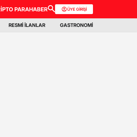
İPTO PARA
HABER
ÜYE GİRİŞİ
RESMİ İLANLAR
GASTRONOMİ