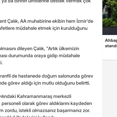
ya da birinin ümitlerine destek vermek çok
ent Çalık, AA muhabirine ekibin hem İzmir'de
afetlere müdahale etmek için kurulduğunu
Ahbap
atand
lmasını dileyen Çalık, "Artık ülkemizin
olması durumunda oraya gidip müdahale
i.
ranfil de hastanede doğum salonunda görev
de görev aldığı için mutlu olduğunu belirtti.
 yılındaki Kahramanmaraş merkezli
 personeli olarak görev aldıklarını kaydeden
tim zordu, istekli olmazsanız başarmanız zor.