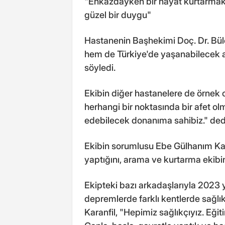
"Enkazdayken bir hayat kurtarmak 
güzel bir duygu"
Hastanenin Başhekimi Doç. Dr. Bül
hem de Türkiye'de yaşanabilecek 
söyledi.
Ekibin diğer hastanelere de örnek o
herhangi bir noktasında bir afet 
edebilecek donanıma sahibiz." ded
Ekibin sorumlusu Ebe Gülhanım Ka
yaptığını, arama ve kurtarma ekibin
Ekipteki bazı arkadaşlarıyla 2023
depremlerde farklı kentlerde sağlık
Karanfil, "Hepimiz sağlıkçıyız. Eği