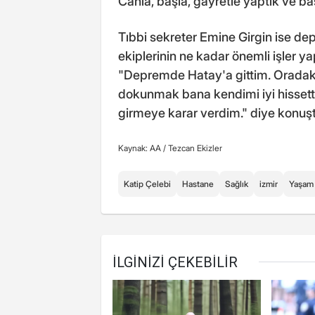
Canla, başla, gayretle yaptık ve baş
Tıbbi sekreter Emine Girgin ise d
ekiplerinin ne kadar önemli işler ya
"Depremde Hatay'a gittim. Oradaki 
dokunmak bana kendimi iyi hissett
girmeye karar verdim." diye konuşt
Kaynak: AA /
Tezcan Ekizler
Katip Çelebi
Hastane
Sağlık
izmir
Yaşam