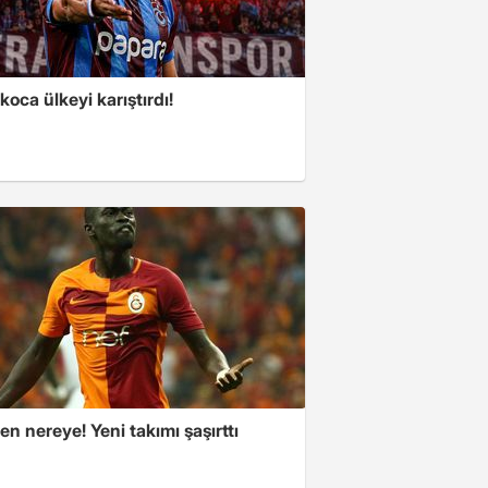
koca ülkeyi karıştırdı!
n nereye! Yeni takımı şaşırttı