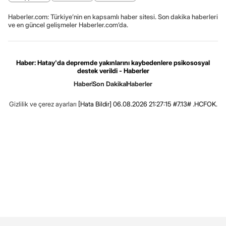
Haberler.com: Türkiye’nin en kapsamlı haber sitesi. Son dakika haberleri
ve en güncel gelişmeler Haberler.com’da.
Haber: Hatay'da depremde yakınlarını kaybedenlere psikososyal
destek verildi - Haberler
Haber
Son Dakika
Haberler
Gizlilik ve çerez ayarları
[Hata Bildir]
06.08.2026 21:27:15 #7.13# .HCFOK.