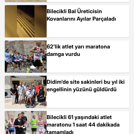
Bilecikli Bal Üreticisin
Kovanlarını Ayılar Parçaladı
62'lik atlet yarı maratona
damga vurdu
Didim'de site sakinleri bu yıl iki
engellinin yüzünü güldürdü
Bilecikli 61 yaşındaki atlet
maratonu 1 saat 44 dakikada
tamamladı