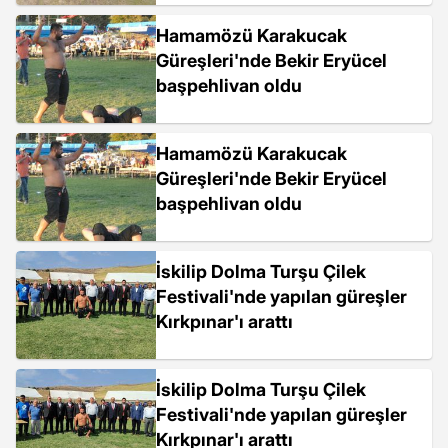
Hamamözü Karakucak
Güreşleri'nde Bekir Eryücel
başpehlivan oldu
Hamamözü Karakucak
Güreşleri'nde Bekir Eryücel
başpehlivan oldu
İskilip Dolma Turşu Çilek
Festivali'nde yapılan güreşler
Kırkpınar'ı arattı
İskilip Dolma Turşu Çilek
Festivali'nde yapılan güreşler
Kırkpınar'ı arattı