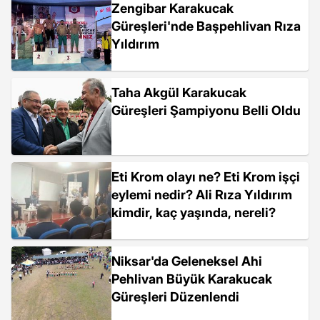
Zengibar Karakucak
Güreşleri'nde Başpehlivan Rıza
Yıldırım
Taha Akgül Karakucak
Güreşleri Şampiyonu Belli Oldu
Eti Krom olayı ne? Eti Krom işçi
eylemi nedir? Ali Rıza Yıldırım
kimdir, kaç yaşında, nereli?
Niksar'da Geleneksel Ahi
Pehlivan Büyük Karakucak
Güreşleri Düzenlendi