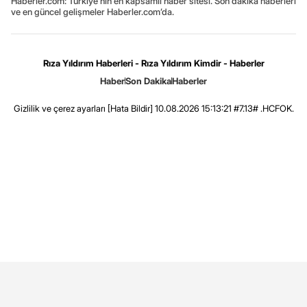
Haberler.com: Türkiye’nin en kapsamlı haber sitesi. Son dakika haberleri
ve en güncel gelişmeler Haberler.com’da.
Rıza Yıldırım Haberleri - Rıza Yıldırım Kimdir - Haberler
Haber
Son Dakika
Haberler
Gizlilik ve çerez ayarları
[Hata Bildir]
10.08.2026 15:13:21 #7.13# .HCFOK.