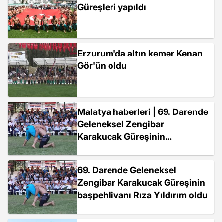
Güreşleri yapıldı
Erzurum'da altın kemer Kenan
Gör'ün oldu
Malatya haberleri | 69. Darende
Geleneksel Zengibar
Karakucak Güreşinin
başpehlivanı Rıza Yıldırım oldu
69. Darende Geleneksel
Zengibar Karakucak Güreşinin
başpehlivanı Rıza Yıldırım oldu