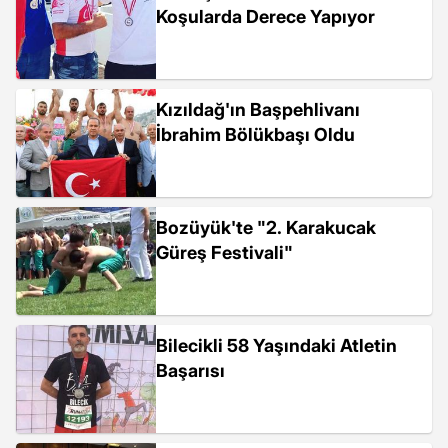
Koşularda Derece Yapıyor
Kızıldağ'ın Başpehlivanı
İbrahim Bölükbaşı Oldu
Bozüyük'te "2. Karakucak
Güreş Festivali"
Bilecikli 58 Yaşındaki Atletin
Başarısı