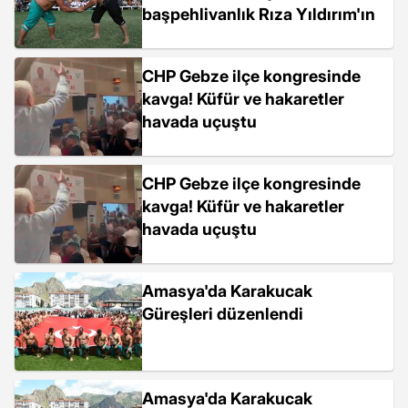
başpehlivanlık Rıza Yıldırım'ın
CHP Gebze ilçe kongresinde
kavga! Küfür ve hakaretler
havada uçuştu
CHP Gebze ilçe kongresinde
kavga! Küfür ve hakaretler
havada uçuştu
Amasya'da Karakucak
Güreşleri düzenlendi
Amasya'da Karakucak