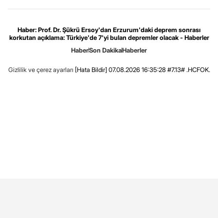
Haber: Prof. Dr. Şükrü Ersoy'dan Erzurum'daki deprem sonrası
korkutan açıklama: Türkiye'de 7'yi bulan depremler olacak - Haberler
Haber
Son Dakika
Haberler
Gizlilik ve çerez ayarları
[Hata Bildir]
07.08.2026 16:35:28 #7.13# .HCFOK.