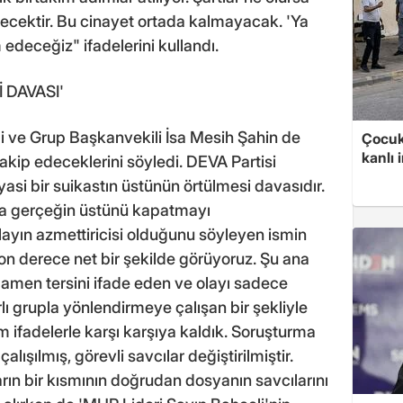
edecektir. Bu cinayet ortada kalmayacak. 'Ya
deceğiz" ifadelerini kullandı.
 DAVASI'
li ve Grup Başkanvekili İsa Mesih Şahin de
Çocuk
kanlı 
kip edeceklerini söyledi. DEVA Partisi
asi bir suikastın üstünün örtülmesi davasıdır.
a gerçeğin üstünü kapatmayı
layın azmettiricisi olduğunu söyleyen ismin
on derece net bir şekilde görüyoruz. Şu ana
amen tersini ifade eden ve olayı sadece
nırlı grupla yönlendirmeye çalışan bir şekliyle
ım ifadelerle karşı karşıya kaldık. Soruşturma
alışılmış, görevli savcılar değiştirilmiştir.
rın bir kısmının doğrudan dosyanın savcılarını