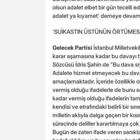
olsun adalet elbet bir gün tecelli 
adalet ya kıyamet' demeye devam e
'SUİKASTIN ÜSTÜNÜN ÖRTÜMESİ
Gelecek Partisi
İstanbul Milletveki
karar aşamasına kadar bu davayı ta
Sözcüsü İdris Şahin de "Bu dava siy
Adalete hizmet etmeyecek bu dav
amaçlamaktadır. İçeride özellikle o
vermiş olduğu ifadelerle de bunu s
kadar vermiş olduğu ifadelerin tam
kendisi ve etrafındaki belirli bir sı
milletin aklıyla dalga geçen bir kıs
sürecinde deliller karartılmaya çok ç
Bugün de zaten ifade veren sanıkla