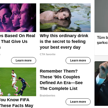
Tüm b
şarkı