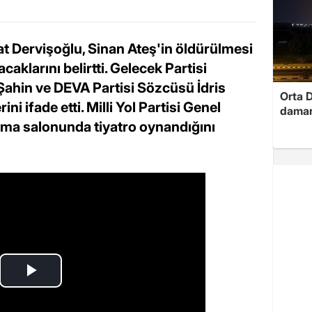
t Dervişoğlu, Sinan Ateş'in öldürülmesi
caklarını belirtti. Gelecek Partisi
 Şahin ve DEVA Partisi Sözcüsü İdris
Orta D
ni ifade etti. Milli Yol Partisi Genel
damar
şma salonunda tiyatro oynandığını