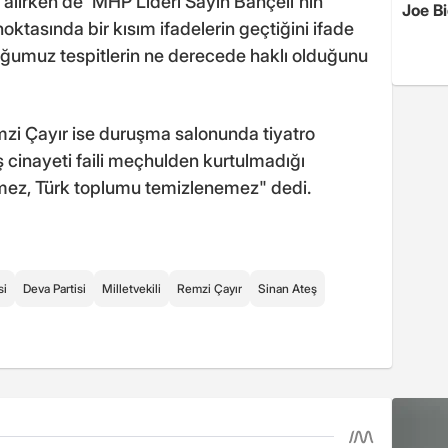
f alırken de 'MHP Lideri Sayın Bahçeli'nin
Joe B
noktasında bir kısım ifadelerin geçtiğini ifade
uğumuz tespitlerin ne derecede haklı olduğunu
i Çayır ise duruşma salonunda tiyatro
 cinayeti faili meçhulden kurtulmadığı
mez, Türk toplumu temizlenemez" dedi.
si
Deva Partisi
Milletvekili
Remzi Çayır
Sinan Ateş