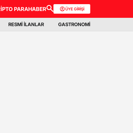
İPTO PARA
HABER
ÜYE GİRİŞİ
RESMİ İLANLAR
GASTRONOMİ