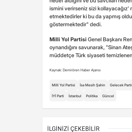
hedef aldığını ve bu savcıları hede
ismini verirseniz sizi kollayacağız' 
etmektedirler ki bu da yapmış old
göstermektedir" dedi.
Milli Yol Partisi
Genel Başkanı Remz
oynandığını savunarak, "Sinan Ateş
müddetçe Türk siyaseti temizlene
Kaynak: Demirören Haber Ajansı
Milli Yol Partisi
İsa Mesih Şahin
Gelecek Parti
İYİ Parti
İstanbul
Politika
Güncel