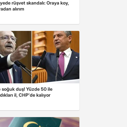
yede rüşvet skandalı: Oraya koy,
radan alırım
e soğuk duş! Yüzde 50 ile
ıkları il, CHP'de kalıyor