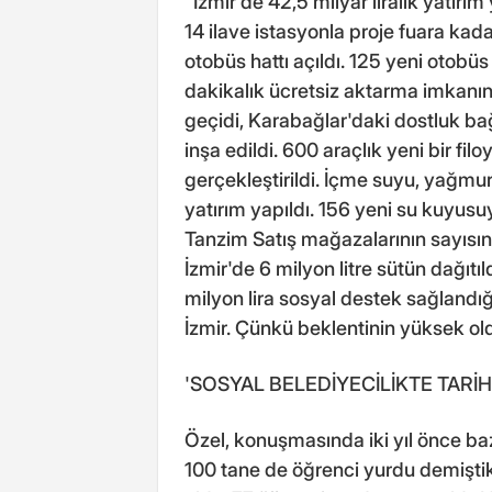
"İzmir'de 42,5 milyar liralık yatırı
14 ilave istasyonla proje fuara kada
otobüs hattı açıldı. 125 yeni otobüs f
dakikalık ücretsiz aktarma imkanın
geçidi, Karabağlar'daki dostluk bağ
inşa edildi. 600 araçlık yeni bir filoy
gerçekleştirildi. İçme suyu, yağmur
yatırım yapıldı. 156 yeni su kuyus
Tanzim Satış mağazalarının sayısın
İzmir'de 6 milyon litre sütün dağıtı
milyon lira sosyal destek sağlandığ
İzmir. Çünkü beklentinin yüksek old
'SOSYAL BELEDİYECİLİKTE TARİ
Özel, konuşmasında iki yıl önce baz
100 tane de öğrenci yurdu demiştik.