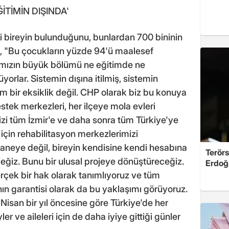
TİMİN DIŞINDA'
li bireyin bulunduğunu, bunlardan 700 bininin
, "Bu çocukların yüzde 94'ü maalesef
arımızın büyük bölümü ne eğitimde ne
rlar. Sistemin dışına itilmiş, sistemin
m bir eksiklik değil. CHP olarak biz bu konuya
estek merkezleri, her ilçeye mola evleri
zi tüm İzmir'e ve daha sonra tüm Türkiye'ye
 için rehabilitasyon merkezlerimizi
ı haneye değil, bireyin kendisine kendi hesabına
Terörs
ğiz. Bunu bir ulusal projeye dönüştüreceğiz.
Erdoğ
gerçek bir hak olarak tanımlıyoruz ve tüm
nın garantisi olarak da bu yaklaşımı görüyoruz.
Nisan bir yıl öncesine göre Türkiye'de her
yler ve aileleri için de daha iyiye gittiği günler