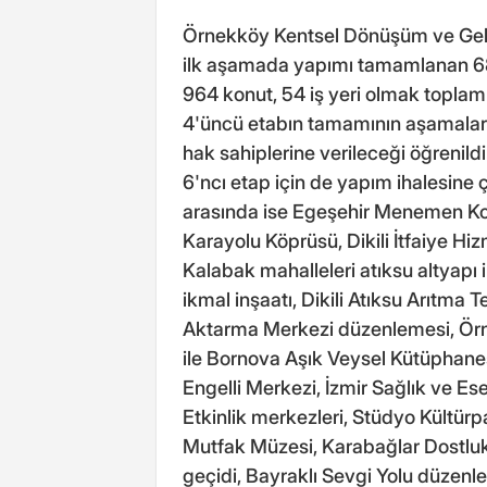
Örnekköy Kentsel Dönüşüm ve Gelişi
ilk aşamada yapımı tamamlanan 68 ko
964 konut, 54 iş yeri olmak topl
4'üncü etabın tamamının aşamalar 
hak sahiplerine verileceği öğrenild
6'ncı etap için de yapım ihalesine çık
arasında ise Egeşehir Menemen Konu
Karayolu Köprüsü, Dikili İtfaiye Hi
Kalabak mahalleleri atıksu altyapı 
ikmal inşaatı, Dikili Atıksu Arıtma T
Aktarma Merkezi düzenlemesi, Ör
ile Bornova Aşık Veysel Kütüphanesi 
Engelli Merkezi, İzmir Sağlık ve Es
Etkinlik merkezleri, Stüdyo Kültürp
Mutfak Müzesi, Karabağlar Dostluk 
geçidi, Bayraklı Sevgi Yolu düzenl