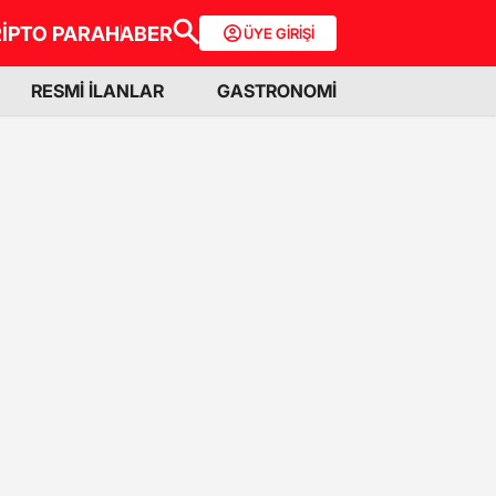
İPTO PARA
HABER
ÜYE GİRİŞİ
RESMİ İLANLAR
GASTRONOMİ