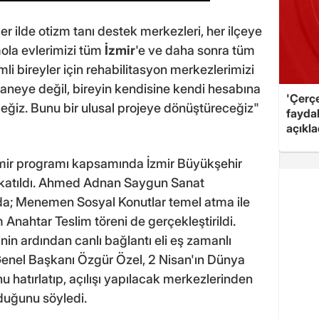
 ilde otizm tanı destek merkezleri, her ilçeye
ola evlerimizi tüm
İzmir
'e ve daha sonra tüm
li bireyler için rehabilitasyon merkezlerimizi
ı haneye değil, bireyin kendisine kendi hesabına
'Çerç
eğiz. Bunu bir ulusal projeye dönüştüreceğiz"
fayda
açıkla
mir programı kapsamında İzmir Büyükşehir
ne katıldı. Ahmed Adnan Saygun Sanat
a; Menemen Sosyal Konutlar temel atma ile
Anahtar Teslim töreni de gerçekleştirildi.
sinin ardından canlı bağlantı eli eş zamanlı
Genel Başkanı Özgür Özel, 2 Nisan'ın Dünya
 hatırlatıp, açılışı yapılacak merkezlerinden
duğunu söyledi.