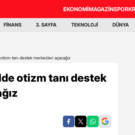
EKONOMİ
MAGAZİN
SPOR
KR
FİNANS
3. SAYFA
TEKNOLOJİ
DÜNYA
 otizm tanı destek merkezleri açacağız
lde otizm tanı destek
ağız