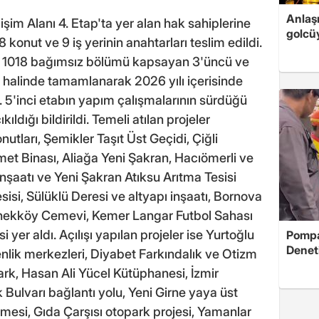
Anlaş
m Alanı 4. Etap'ta yer alan hak sahiplerine
golcüy
nut ve 9 iş yerinin anahtarları teslim edildi.
am 1018 bağımsız bölümü kapsayan 3'üncü ve
halinde tamamlanarak 2026 yılı içerisinde
i. 5'inci etabın yapım çalışmalarının sürdüğü
ıldığı bildirildi. Temeli atılan projeler
tları, Şemikler Taşıt Üst Geçidi, Çiğli
zmet Binası, Aliağa Yeni Şakran, Hacıömerli ve
inşaatı ve Yeni Şakran Atıksu Arıtma Tesisi
esisi, Sülüklü Deresi ve altyapı inşaatı, Bornova
nekköy Cemevi, Kemer Langar Futbol Sahası
yer aldı. Açılışı yapılan projeler ise Yurtoğlu
Pompad
Denet
enlik merkezleri, Diyabet Farkındalık ve Otizm
ark, Hasan Ali Yücel Kütüphanesi, İzmir
Bulvarı bağlantı yolu, Yeni Girne yaya üst
emesi, Gıda Çarşısı otopark projesi, Yamanlar