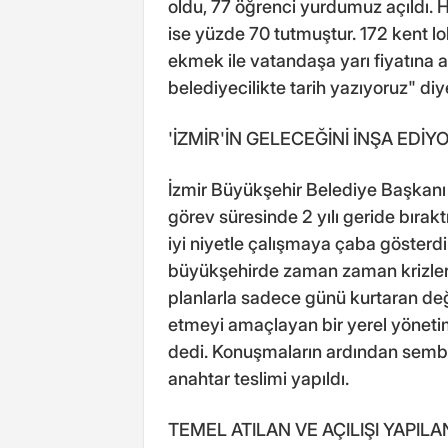
oldu, 77 öğrenci yurdumuz açıldı. 
ise yüzde 70 tutmuştur. 172 kent l
ekmek ile vatandaşa yarı fiyatına a
belediyecilikte tarih yazıyoruz" di
'İZMİR'İN GELECEĞİNİ İNŞA EDİY
İzmir Büyükşehir Belediye Başkan
görev süresinde 2 yılı geride bıraktı
iyi niyetle çalışmaya çaba gösterdikl
büyükşehirde zaman zaman krizler
planlarla sadece günü kurtaran değil
etmeyi amaçlayan bir yerel yöneti
dedi. Konuşmaların ardından sembol
anahtar teslimi yapıldı.
TEMEL ATILAN VE AÇILIŞI YAPIL