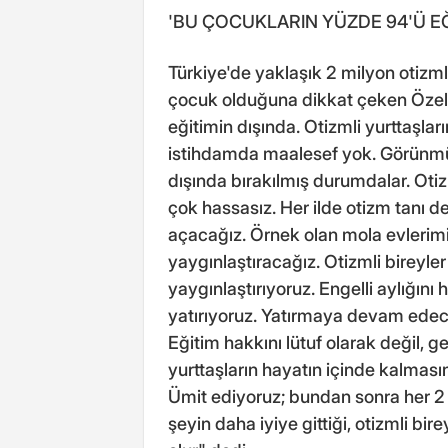
'BU ÇOCUKLARIN YÜZDE 94'Ü EĞİ
Türkiye'de yaklaşık 2 milyon otizm
çocuk olduğuna dikkat çeken Özel
eğitimin dışında. Otizmli yurttaşl
istihdamda maalesef yok. Görünmüyo
dışında bırakılmış durumdalar. Otiz
çok hassasız. Her ilde otizm tanı d
açacağız. Örnek olan mola evlerimi
yaygınlaştıracağız. Otizmli bireyler
yaygınlaştırıyoruz. Engelli aylığın
yatırıyoruz. Yatırmaya devam edece
Eğitim hakkını lütuf olarak değil, 
yurttaşların hayatın içinde kalması
Ümit ediyoruz; bundan sonra her 2 
şeyin daha iyiye gittiği, otizmli bire