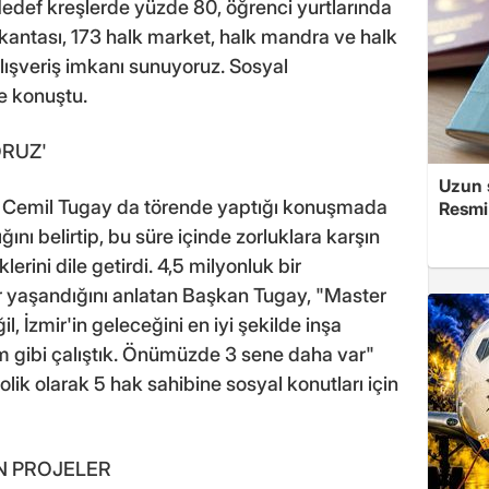
Hedef kreşlerde yüzde 80, öğrenci yurtlarında
okantası, 173 halk market, halk mandra ve halk
lışveriş imkanı sunuyoruz. Sosyal
ye konuştu.
ORUZ'
Uzun s
ı Cemil Tugay da törende yaptığı konuşmada
Resmi
ğını belirtip, bu süre içinde zorluklara karşın
erini dile getirdi. 4,5 milyonluk bir
 yaşandığını anlatan Başkan Tugay, "Master
, İzmir'in geleceğini en iyi şekilde inşa
m gibi çalıştık. Önümüzde 3 sene daha var"
ik olarak 5 hak sahibine sosyal konutları için
AN PROJELER