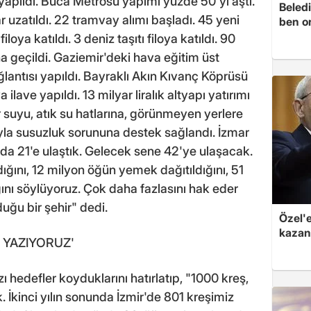
m yapıldı. Buca Metrosu yapımı yüzde 50'yi aştı.
Beledi
r uzatıldı. 22 tramvay alımı başladı. 45 yeni
ben o
iloya katıldı. 3 deniz taşıtı filoya katıldı. 90
a geçildi. Gaziemir'deki hava eğitim üst
lantısı yapıldı. Bayraklı Akın Kıvanç Köprüsü
a ilave yapıldı. 13 milyar liralık altyapı yatırımı
 suyu, atık su hatlarına, görünmeyen yerlere
uyla susuzluk sorununa destek sağlandı. İzmar
da 21'e ulaştık. Gelecek sene 42'ye ulaşacak.
ldığını, 12 milyon öğün yemek dağıtıldığını, 51
ını söylüyoruz. Çok daha fazlasını hak eder
uğu bir şehir" dedi.
Özel'
kazand
H YAZIYORUZ'
ı hedefler koyduklarını hatırlatıp, "1000 kreş,
 İkinci yılın sonunda İzmir'de 801 kreşimiz