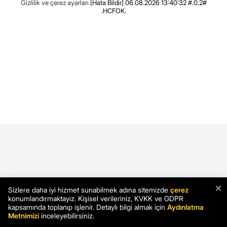
Gizlilik ve çerez ayarları
[Hata Bildir]
06.08.2026 13:40:32 #.0.2#
.HCFOK.
×
Sizlere daha iyi hizmet sunabilmek adına sitemizde
çerez
konumlandırmaktayız. Kişisel verileriniz, KVKK ve GDPR
kapsamında toplanıp işlenir. Detaylı bilgi almak için
Aydınlatma
Metnimizi
inceleyebilirsiniz.