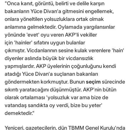
"Onca kanıt, görüntü, belirti ve delile karşın
bakanların Yüce Divan'a gitmesini engellemek,
onlara yöneltilen yolsuzluklara ortak olmak
anlamına gelmektedir. Oylamada yargılansınlar
yönünde 'evet' oyu veren AKP'li vekiller
için 'hainler' sıfatını uygun bulanlar
çıkmıştır. Vicdanlarının sesine kulak verenlere 'hain'
diyenler aslında büyük bir vicdansızlık
yapmışlardır. AKP üyelerinin çoğunluğunu kendi
atadığı Yüce Divan'a suçlanan bakanları
göndermekten korkmuştur. Bunun
seçim
sürecinde
sıkıntı yaratacağını düşünmüştür. AKP'nin bütün
olarak ortalaması 'yolsuzluk var ama bize de
vatandaş sandıkta oy verdi, bize bu yeter'
demektedir."
Yeniçeri, gazetecilerin, dün TBMM Genel Kurulu'nda