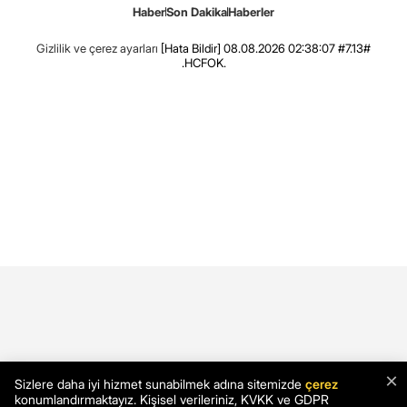
Haber
Son Dakika
Haberler
Gizlilik ve çerez ayarları
[Hata Bildir]
08.08.2026 02:38:07 #7.13#
.HCFOK.
×
Sizlere daha iyi hizmet sunabilmek adına sitemizde
çerez
konumlandırmaktayız. Kişisel verileriniz, KVKK ve GDPR