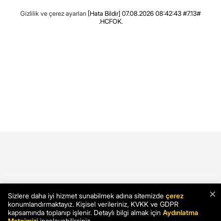
Gizlilik ve çerez ayarları
[Hata Bildir]
07.08.2026 08:42:43 #7.13#
.HCFOK.
×
Sizlere daha iyi hizmet sunabilmek adına sitemizde
çerez
konumlandırmaktayız. Kişisel verileriniz, KVKK ve GDPR
kapsamında toplanıp işlenir. Detaylı bilgi almak için
Aydınlatma
Metnimizi
inceleyebilirsiniz.