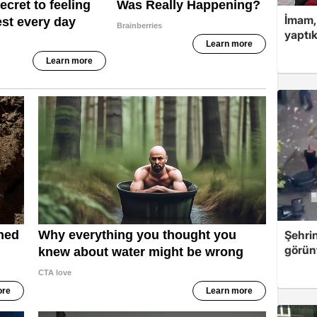
İmam,
yaptık
Şehri
görün