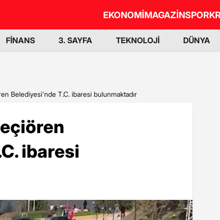
EKONOMİ
MAGAZİN
SPOR
KR
FİNANS
3. SAYFA
TEKNOLOJİ
DÜNYA
ren Belediyesi'nde T.C. ibaresi bulunmaktadır
Keçiören
C. ibaresi