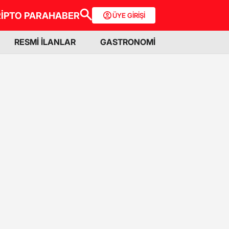
İPTO PARA
HABER
ÜYE GİRİŞİ
RESMİ İLANLAR
GASTRONOMİ