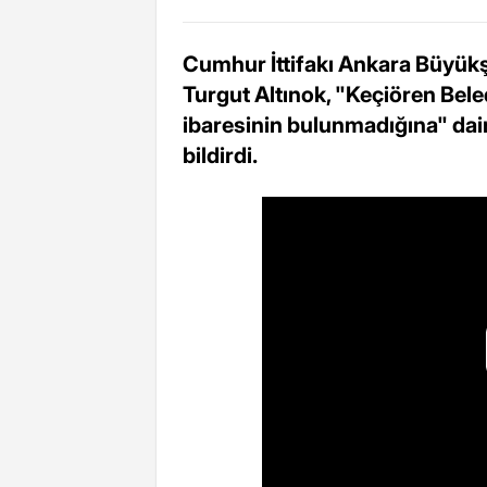
Cumhur İttifakı Ankara Büyükş
Turgut Altınok, "Keçiören Bele
ibaresinin bulunmadığına" dair
bildirdi.