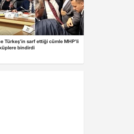
 Türkeş'in sarf ettiği cümle MHP'li
 küplere bindirdi