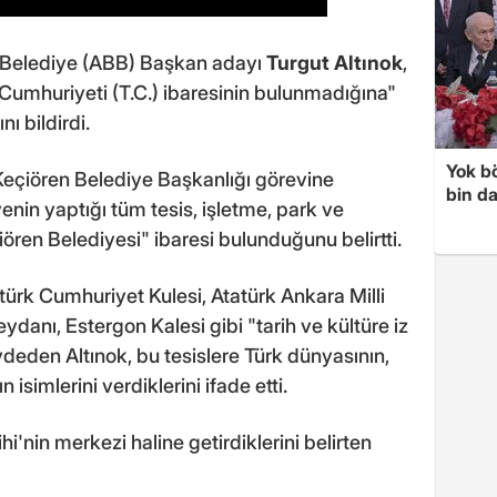
r Belediye (ABB) Başkan adayı
Turgut Altınok
,
Cumhuriyeti (T.C.) ibaresinin bulunmadığına"
ı bildirdi.
Yok bö
 Keçiören Belediye Başkanlığı görevine
bin da
yenin yaptığı tüm tesis, işletme, park ve
ören Belediyesi" ibaresi bulunduğunu belirtti.
atürk Cumhuriyet Kulesi, Atatürk Ankara Milli
anı, Estergon Kalesi gibi "tarih ve kültüre iz
aydeden Altınok, bu tesislere Türk dünyasının,
 isimlerini verdiklerini ifade etti.
hi'nin merkezi haline getirdiklerini belirten