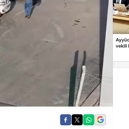
Ayyüce
vekili