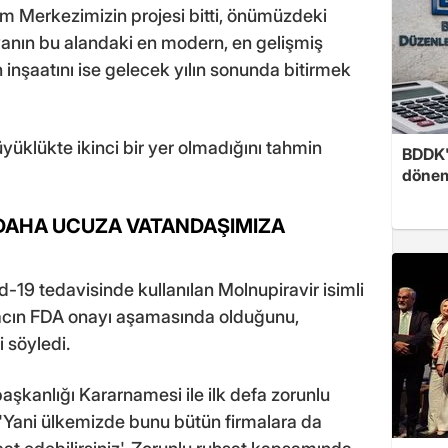
m Merkezimizin projesi bitti, önümüzdeki
yanın bu alandaki en modern, en gelişmiş
 inşaatını ise gelecek yılın sonunda bitirmek
yüklükte ikinci bir yer olmadığını tahmin
BDDK'
döne
0 DAHA UCUZA VATANDAŞIMIZA
d-19 tedavisinde kullanılan Molnupiravir isimli
u ilacın FDA onayı aşamasında olduğunu,
i söyledi.
başkanlığı Kararnamesi ile ilk defa zorunlu
a, "Yani ülkemizde bunu bütün firmalara da