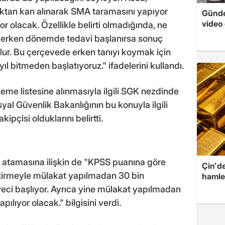
ktan kan alınarak SMA taramasını yapıyor
Günde
video 
or olacak. Özellikle belirti olmadığında, ne
 erken dönemde tedavi başlanırsa sonuç
 olur. Bu çerçevede erken tanıyı koymak için
 bitmeden başlatıyoruz." ifadelerini kullandı.
eme listesine alınmasıyla ilgili SGK nezdinde
syal Güvenlik Bakanlığının bu konuyla ilgili
çisi olduklarını belirtti.
ı atamasına ilişkin de "KPSS puanına göre
Çin'de
tirmeyle mülakat yapılmadan 30 bin
hamle
reci başlıyor. Ayrıca yine mülakat yapılmadan
apılıyor olacak." bilgisini verdi.