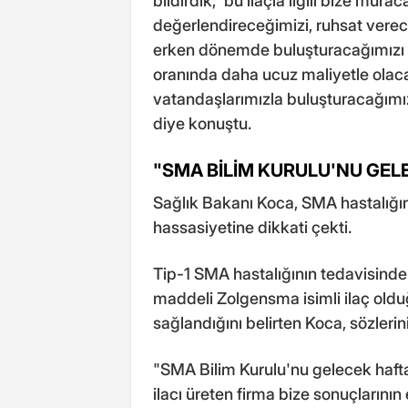
bildirdik; 'bu ilaçla ilgili bize mür
değerlendireceğimizi, ruhsat vere
erken dönemde buluşturacağımızı if
oranında daha ucuz maliyetle olacağ
vatandaşlarımızla buluşturacağımız
diye konuştu.
"SMA BİLİM KURULU'NU GE
Sağlık Bakanı Koca, SMA hastalığına
hassasiyetine dikkati çekti.
Tip-1 SMA hastalığının tedavisinde 
maddeli Zolgensma isimli ilaç oldu
sağlandığını belirten Koca, sözlerin
"SMA Bilim Kurulu'nu gelecek haft
ilacı üreten firma bize sonuçlarının e