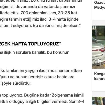
acaat edebilirsiniz'. Zorunlu ruhsat kapsamında
Gazete
ceğimizi, devamında da vatandaşlarımızı
Medya
ade ettik. 700 dolar olan ilacı, 30-35 kat
ını tahmin ettiğimiz ilacı 3-4 hafta içinde
ı ümit ediyorum. Bu da ikinci müjde olsun."
LECEK HAFTA TOPLUYORUZ"
 ilişkin sorulara karşılık, bu konunun
kullanılan en yaygın ilacın nusinersen etken
Kavga 
ğunu ve bunun ücretsiz olarak hastalara
karart
i şöyle sürdürdü:
a topluyoruz. Bugüne kadar Zolgensma isimli
tkili olduğuyla ilgili bilgileri vermedi. Son 3-4