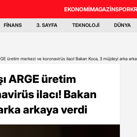
EKONOMİ
MAGAZİN
SPOR
KR
FİNANS
3. SAYFA
TEKNOLOJİ
DÜNYA
RGE üretim merkezi ve koronavirüs ilacı! Bakan Koca, 3 müjdeyi arka arka
aşı ARGE üretim
avirüs ilacı! Bakan
arka arkaya verdi