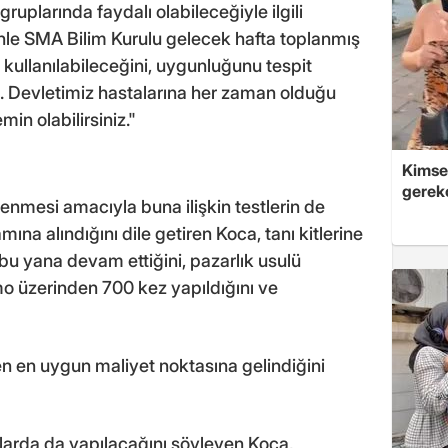
ruplarında faydalı olabileceğiyle ilgili
nle SMA Bilim Kurulu gelecek hafta toplanmış
n kullanılabileceğini, uygunluğunu tespit
. Devletimiz hastalarına her zaman olduğu
in olabilirsiniz."
Kimsey
gerek
enmesi amacıyla buna ilişkin testlerin de
ına alındığını dile getiren Koca, tanı kitlerine
 bu yana devam ettiğini, pazarlık usulü
mo üzerinden 700 kez yapıldığını ve
n en uygun maliyet noktasına gelindiğini
arda da yapılacağını söyleyen Koca,