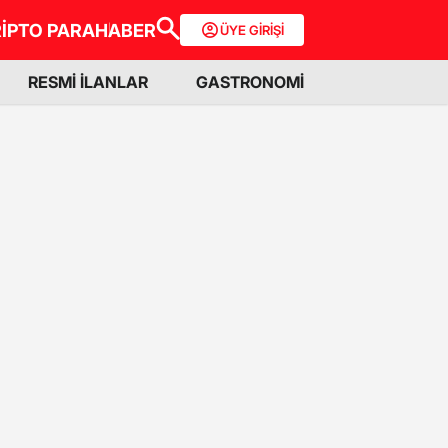
İPTO PARA
HABER
ÜYE GİRİŞİ
RESMİ İLANLAR
GASTRONOMİ