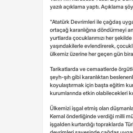
yazılı açıklama yaptı. Açıklama şöy
"Atatürk Devrimleri ile çağdaş uyg
ortaçağ karanlığına döndürmeyi am
yurtlarda çocuklarımızı her şekilde
yaşındakilerle evlendirerek, çocukl
ülkemiz üzerine her geçen gün bi
Tarikatlarda ve cemaatlerde örgütle
şeyh-şıh gibi karanlıktan beslenenl
koyulaştırmak için başta eğitim k
kurumlarında etkin olabilecekleri 
Ülkemizi işgal etmiş olan düşmanlar 
Kemal önderliğinde verdiği milli m
işgalden kurtardığı topraklarda Tü
devrimleri sayesinde çağdaş uygar