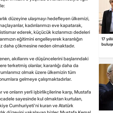
le:
arlık düzeyine ulaşmayı hedefleyen ülkemizi,
açlayanlar, kadınlarımızı eve kapatarak,
 istismar ederek, küçücük kızlarımızı dedeleri
17 yıl
arımızın eğitimini engelleyerek karanlığın
buluşm
raz daha çökmesine neden olmaktadır.
nen, akıllarını ve düşüncelerini başlarındaki
ere terketmiş olanlar, karanlığı daha da
urumlarımız olmak üzere ülkemizin tüm
konumlara gelmeye çalışmaktadırlar.
ve onların yerli işbirlikçilerine karşı, Mustafa
ücadele sayesinde kul olmaktan kurtulan,
rkiye Cumhuriyeti'ni kuran ve Atatürk
lık düzeyini yakalayan bizler; Mustafa Kemal