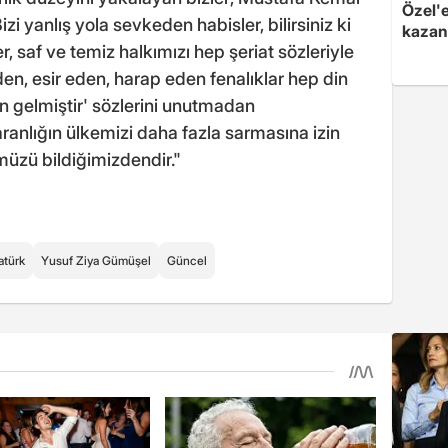
Özel'
zi yanlış yola sevkeden habisler, bilirsiniz ki
kazand
 saf ve temiz halkımızı hep şeriat sözleriyle
den, esir eden, harap eden fenalıklar hep din
en gelmiştir' sözlerini unutmadan
anlığın ülkemizi daha fazla sarmasına izin
üzü bildiğimizdendir."
atürk
Yusuf Ziya Gümüşel
Güncel