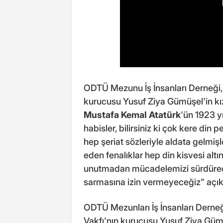
ODTÜ Mezunu İş İnsanları Derneği,
kurucusu Yusuf Ziya Gümüşel'in kızı
Mustafa Kemal Atatürk
'ün 1923 y
habisler, bilirsiniz ki çok kere din
hep şeriat sözleriyle aldata gelmişl
eden fenalıklar hep din kisvesi altı
unutmadan mücadelemizi sürdürece
sarmasına izin vermeyeceğiz" açık
ODTÜ Mezunları İş İnsanları Derneğ
Vakfı'nın kurucusu Yusuf Ziya Gümüş