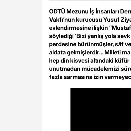
ODTÜ Mezunu İş İnsanları Dern
Vakfı’nun kurucusu Yusuf Ziya
evlendirmesine ilişkin “Mustaf
söylediği ‘Bizi yanlış yola sevk
perdesine bürünmüşler, sâf ve 
aldata gelmişlerdir... Milleti 
hep din kisvesi altındaki küfür
unutmadan mücadelemizi sürdü
fazla sarmasına izin vermeyece