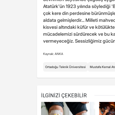
Atatürk'ün 1923 yılında söylediği 'Bi
çok kere din perdesine bürünmüşler,
aldata gelmişlerdir... Milleti mahve
kisvesi altındaki küfür ve kötülükt
mücadelemizi sürdürecek ve bu kar
vermeyeceğiz. Sessizliğimiz gücüm
Kaynak: ANKA
Ortadoğu Teknik Üniversitesi
Mustafa Kemal At