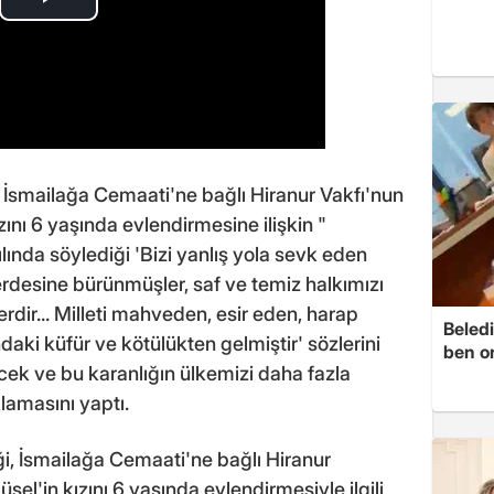
 İsmailağa Cemaati'ne bağlı Hiranur Vakfı'nun
nı 6 yaşında evlendirmesine ilişkin "
ılında söylediği 'Bizi yanlış yola sevk eden
 perdesine bürünmüşler, saf ve temiz halkımızı
erdir... Milleti mahveden, esir eden, harap
Beledi
ndaki küfür ve kötülükten gelmiştir' sözlerini
ben o
k ve bu karanlığın ülkemizi daha fazla
lamasını yaptı.
i, İsmailağa Cemaati'ne bağlı Hiranur
el'in kızını 6 yaşında evlendirmesiyle ilgili