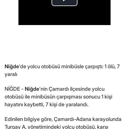
Niğde
'de yolcu otobüsü minibüsle çarpıştı: 1 ölü, 7
yaralı
NİĞDE -
Niğde
'nin Çamardı ilçesinde yolcu
otobüsü ile minibüsün çarpışması sonucu 1 kişi
hayatını kaybetti, 7 kişi de yaralandı.
Edinilen bilgiye göre, Çamardı-Adana karayolunda
Turgay A. yönetimindeki yolcu otobüsü, karşı