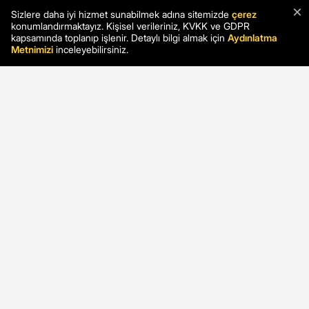
×
Sizlere daha iyi hizmet sunabilmek adına sitemizde
çerez
konumlandırmaktayız. Kişisel verileriniz, KVKK ve GDPR
kapsamında toplanıp işlenir. Detaylı bilgi almak için
Aydınlatma
Metnimizi
inceleyebilirsiniz.