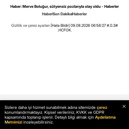
Haber: Merve Boluğur, sütyensiz pozlarıyla olay oldu - Haberler
Haber
Son Dakika
Haberler
Gizlilik ve çerez ayarları
[Hata Bildir]
09.08.2026 06:56:27 #.0.3#
.HCFOK.
×
Sizlere daha iyi hizmet sunabilmek adına sitemizde
çerez
konumlandırmaktayız. Kişisel verileriniz, KVKK ve GDPR
kapsamında toplanıp işlenir. Detaylı bilgi almak için
Aydınlatma
Metnimizi
inceleyebilirsiniz.