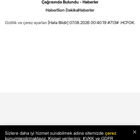
Çağrısında Bulundu - Haberler
Haber
Son Dakika
Haberler
Gizlilik ve çerez ayarları
[Hata Bildir]
07.08.2026 00:40:19 #7.13# .HCFOK.
×
Sizlere daha iyi hizmet sunabilmek adına sitemizde
çerez
konumlandırmaktayız. Kişisel verileriniz, KVKK ve GDPR