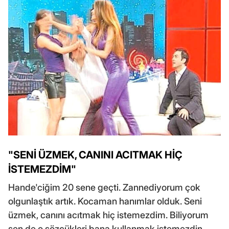
"SENİ ÜZMEK, CANINI ACITMAK HİÇ
İSTEMEZDİM"
Hande'ciğim 20 sene geçti. Zannediyorum çok
olgunlaştık artık. Kocaman hanımlar olduk. Seni
üzmek, canını acıtmak hiç istemezdim. Biliyorum
sen de o sözcükleri bana kullanmak istemezdin.