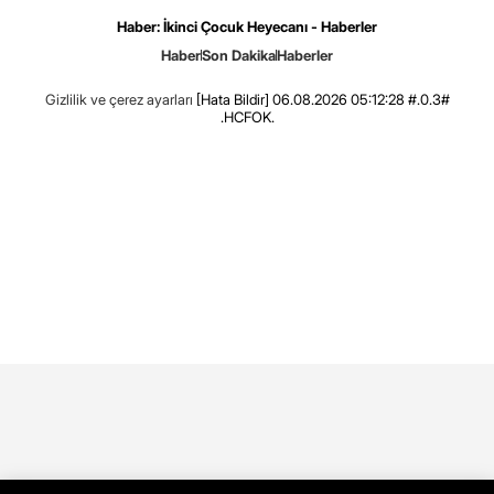
Haber: İkinci Çocuk Heyecanı - Haberler
Haber
Son Dakika
Haberler
Gizlilik ve çerez ayarları
[Hata Bildir]
06.08.2026 05:12:28 #.0.3#
.HCFOK.