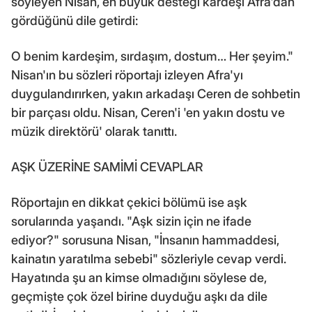
söyleyen Nisan, en büyük desteği kardeşi Afra'dan
gördüğünü dile getirdi:
O benim kardeşim, sırdaşım, dostum… Her şeyim."
Nisan'ın bu sözleri röportajı izleyen Afra'yı
duygulandırırken, yakın arkadaşı Ceren de sohbetin
bir parçası oldu. Nisan, Ceren'i 'en yakın dostu ve
müzik direktörü' olarak tanıttı.
AŞK ÜZERİNE SAMİMİ CEVAPLAR
Röportajın en dikkat çekici bölümü ise aşk
sorularında yaşandı. "Aşk sizin için ne ifade
ediyor?" sorusuna Nisan, "İnsanın hammaddesi,
kainatın yaratılma sebebi" sözleriyle cevap verdi.
Hayatında şu an kimse olmadığını söylese de,
geçmişte çok özel birine duyduğu aşkı da dile