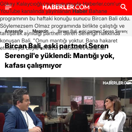
Gökay Kalaycıoğlu'nun sunumuyla Haberler.com'un
YouTube kanalında yayınlanan
Haber
Bahane
programının bu haftaki konuğu sunucu Bircan Bali oldu.
Söylemezsem Olmaz programında birlikte çalıştığı ve
Anasayfa
Magazin
Bircan Bali, eski partneri Seren Serengil'
tartışarak ayrıldığı partneri Seren Serengil hakkında
konuşan Bali, "Onun mantığı yoktur. Bana hakaret
Bircan Bali, eski partneri Seren
etmeseydi böyle olmazdı" ifadelerini kullandı.
Serengil'e yüklendi: Mantığı yok,
kafası çalışmıyor