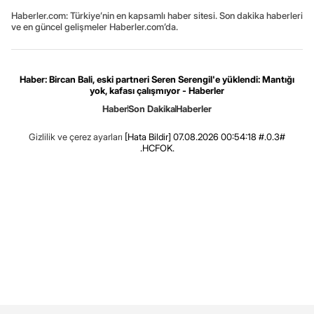
Haberler.com: Türkiye’nin en kapsamlı haber sitesi. Son dakika haberleri
ve en güncel gelişmeler Haberler.com’da.
Haber: Bircan Bali, eski partneri Seren Serengil'e yüklendi: Mantığı
yok, kafası çalışmıyor - Haberler
Haber
Son Dakika
Haberler
Gizlilik ve çerez ayarları
[Hata Bildir]
07.08.2026 00:54:18 #.0.3#
.HCFOK.