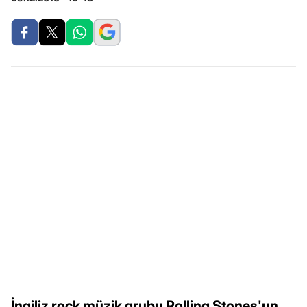
İngiliz rock müzik grubu Rolling Stones'un