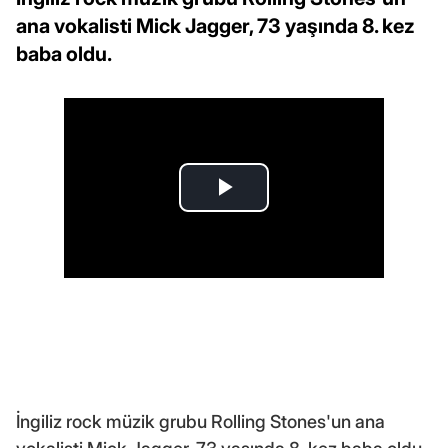
ana vokalisti Mick Jagger, 73 yaşında 8. kez
baba oldu.
İngiliz rock müzik grubu Rolling Stones'un ana