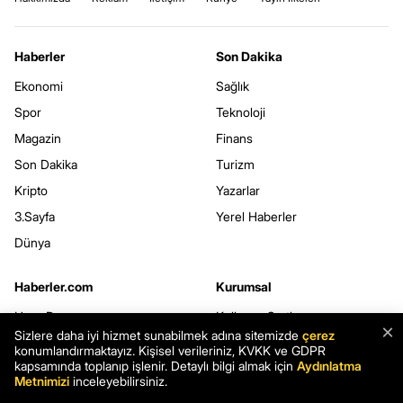
Haberler
Son Dakika
Ekonomi
Sağlık
Spor
Teknoloji
Magazin
Finans
Son Dakika
Turizm
Kripto
Yazarlar
3.Sayfa
Yerel Haberler
Dünya
Haberler.com
Kurumsal
Hava Durumu
Kullanım Şartları
×
Sizlere daha iyi hizmet sunabilmek adına sitemizde
çerez
Namaz Vakitleri
Gizlilik Politikası
konumlandırmaktayız. Kişisel verileriniz, KVKK ve GDPR
kapsamında toplanıp işlenir. Detaylı bilgi almak için
Aydınlatma
Seçim Sonuçları
Çerez Politikası
Metnimizi
inceleyebilirsiniz.
Şans Oyunları
Kişisel Verilerin Korunması