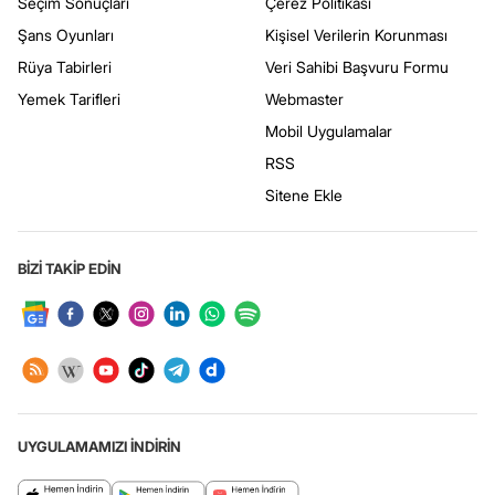
Seçim Sonuçları
Çerez Politikası
Şans Oyunları
Kişisel Verilerin Korunması
Rüya Tabirleri
Veri Sahibi Başvuru Formu
Yemek Tarifleri
Webmaster
Mobil Uygulamalar
RSS
Sitene Ekle
BİZİ TAKİP EDİN
UYGULAMAMIZI İNDİRİN