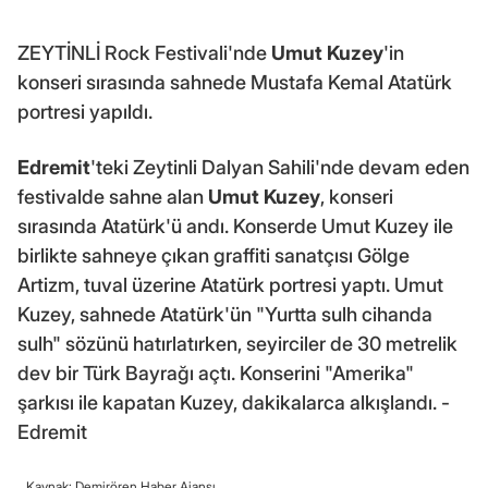
ZEYTİNLİ Rock Festivali'nde
Umut Kuzey
'in
konseri sırasında sahnede Mustafa Kemal Atatürk
portresi yapıldı.
Edremit
'teki Zeytinli Dalyan Sahili'nde devam eden
festivalde sahne alan
Umut Kuzey
, konseri
sırasında Atatürk'ü andı. Konserde Umut Kuzey ile
birlikte sahneye çıkan graffiti sanatçısı Gölge
Artizm, tuval üzerine Atatürk portresi yaptı. Umut
Kuzey, sahnede Atatürk'ün "Yurtta sulh cihanda
sulh" sözünü hatırlatırken, seyirciler de 30 metrelik
dev bir Türk Bayrağı açtı. Konserini "Amerika"
şarkısı ile kapatan Kuzey, dakikalarca alkışlandı. -
Edremit
Kaynak: Demirören Haber Ajansı