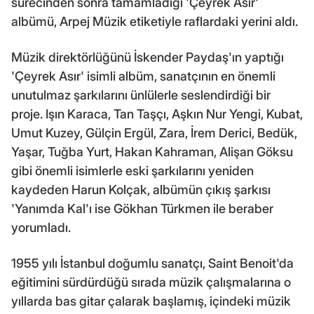
sürecinden sonra tamamladığı 'Çeyrek Asır'
albümü, Arpej Müzik etiketiyle raflardaki yerini aldı.
Müzik direktörlüğünü İskender Paydaş'ın yaptığı
'Çeyrek Asır' isimli albüm, sanatçının en önemli
unutulmaz şarkılarını ünlülerle seslendirdiği bir
proje. Işın Karaca, Tan Taşçı, Aşkın Nur Yengi, Kubat,
Umut Kuzey, Gülçin Ergül, Zara, İrem Derici, Bedük,
Yaşar, Tuğba Yurt, Hakan Kahraman, Alişan Göksu
gibi önemli isimlerle eski şarkılarını yeniden
kaydeden Harun Kolçak, albümün çıkış şarkısı
'Yanımda Kal'ı ise Gökhan Türkmen ile beraber
yorumladı.
1955 yılı İstanbul doğumlu sanatçı, Saint Benoit'da
eğitimini sürdürdüğü sırada müzik çalışmalarına o
yıllarda bas gitar çalarak başlamış, içindeki müzik