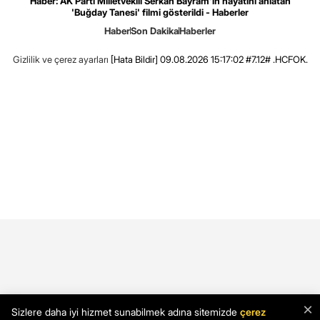
Haber: AK Parti Milletvekili Serkan Bayram'ın hayatını anlatan
'Buğday Tanesi' filmi gösterildi - Haberler
Haber
Son Dakika
Haberler
Gizlilik ve çerez ayarları
[Hata Bildir]
09.08.2026 15:17:02 #7.12# .HCFOK.
×
Sizlere daha iyi hizmet sunabilmek adına sitemizde
çerez