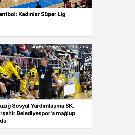
entbol: Kadınlar Süper Lig
Kırşehir Belediyespor - 08.01.2024
lazığ Sosyal Yardımlaşma SK,
ırşehir Belediyespor'a mağlup
ldu