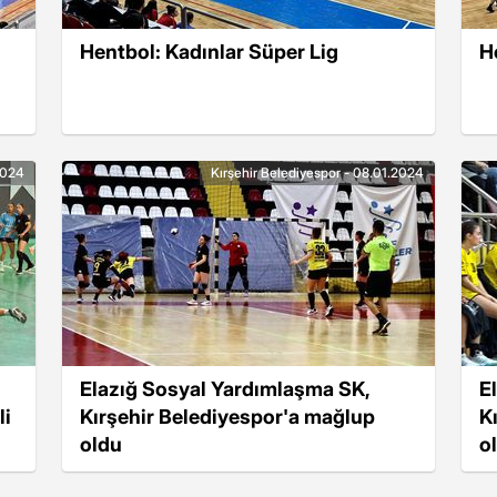
Hentbol: Kadınlar Süper Lig
H
2024
Kırşehir Belediyespor - 08.01.2024
Elazığ Sosyal Yardımlaşma SK,
E
li
Kırşehir Belediyespor'a mağlup
K
oldu
o