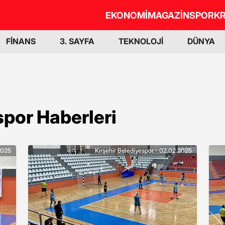
EKONOMİ
MAGAZİN
SPOR
KR
FİNANS
3. SAYFA
TEKNOLOJİ
DÜNYA
spor Haberleri
2025
Kırşehir Belediyespor - 02.02.2025