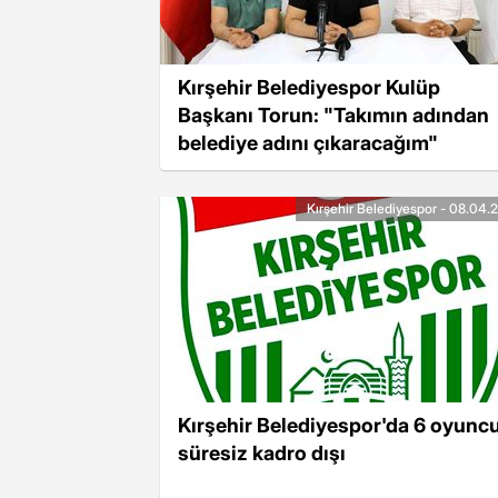
Kırşehir Belediyespor Kulüp
Başkanı Torun: "Takımın adından
belediye adını çıkaracağım"
Kırşehir Belediyespor - 08.04.
Kırşehir Belediyespor'da 6 oyunc
süresiz kadro dışı