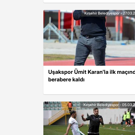
Kırşehir Belediyespor - 27.03.
Uşakspor Ümit Karan'la ilk maçın
berabere kaldı
Kırşehir Belediyespor - 05.03.