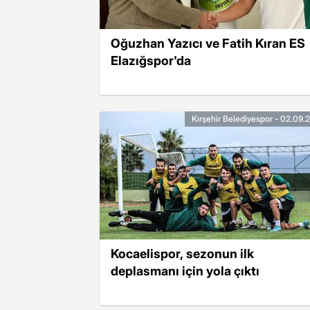
Oğuzhan Yazıcı ve Fatih Kıran ES
Elazığspor'da
Kırşehir Belediyespor - 02.09.
Kocaelispor, sezonun ilk
deplasmanı için yola çıktı