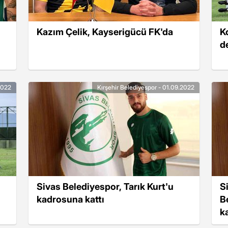
Kazım Çelik, Kayserigücü FK'da
K
d
2022
Kırşehir Belediyespor - 01.09.2022
Sivas Belediyespor, Tarık Kurt'u
S
kadrosuna kattı
B
k