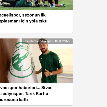
ocaelispor, sezonun ilk
eplasmanı için yola çıktı
Kırşehir Belediyespor - 01.09.2022
ivas spor haberleri... Sivas
elediyespor, Tarık Kurt'u
adrosuna kattı