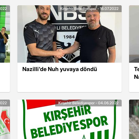
2022
Kırşehir Belediyespor - 16.07.2022
Nazilli'de Nuh yuvaya döndü
T
N
2022
Kırşehir Belediyespor - 04.06.2022