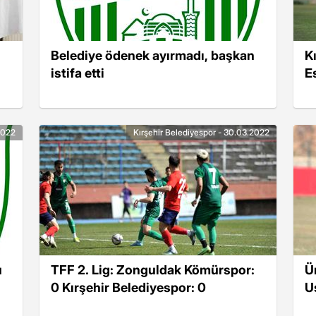
Belediye ödenek ayırmadı, başkan
K
istifa etti
E
2022
Kırşehir Belediyespor - 30.03.2022
u
TFF 2. Lig: Zonguldak Kömürspor:
Ü
0 Kırşehir Belediyespor: 0
U