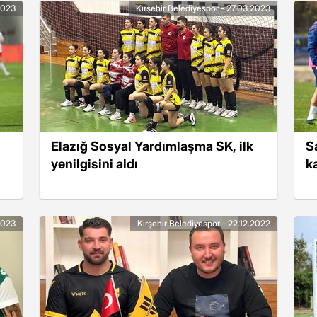
2023
Kırşehir Belediyespor - 27.03.2023
Elazığ Sosyal Yardımlaşma SK, ilk
Sa
yenilgisini aldı
k
2023
Kırşehir Belediyespor - 22.12.2022