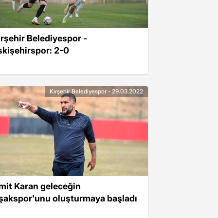
ırşehir Belediyespor -
skişehirspor: 2-0
Kırşehir Belediyespor - 29.03.2022
mit Karan geleceğin
şakspor'unu oluşturmaya başladı