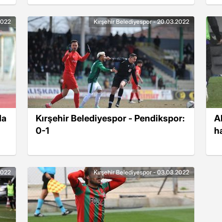
2022
Kırşehir Belediyespor - 20.03.2022
da
Kırşehir Belediyespor - Pendikspor:
A
0-1
h
2022
Kırşehir Belediyespor - 03.03.2022