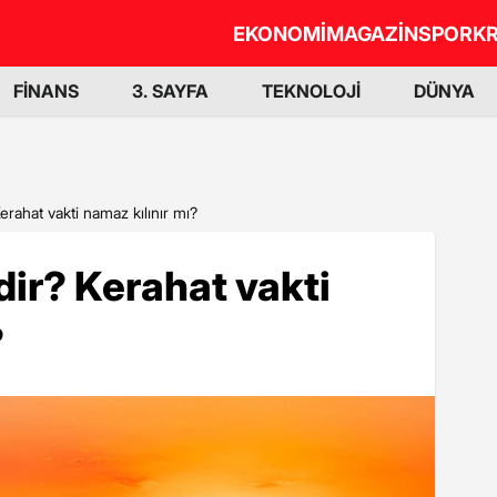
EKONOMİ
MAGAZİN
SPOR
KR
FİNANS
3. SAYFA
TEKNOLOJİ
DÜNYA
erahat vakti namaz kılınır mı?
dir? Kerahat vakti
?