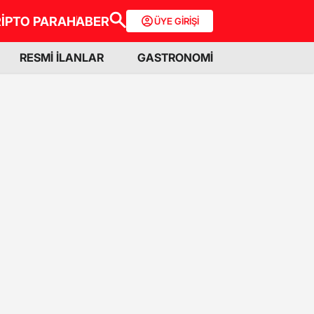
İPTO PARA
HABER
ÜYE GİRİŞİ
RESMİ İLANLAR
GASTRONOMİ