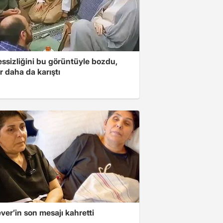
essizliğini bu görüntüyle bozdu,
r daha da karıştı
er’in son mesajı kahretti