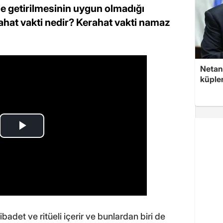
rine getirilmesinin uygun olmadığı
rahat vakti nedir? Kerahat vakti namaz
Netan
küple
badet ve ritüeli içerir ve bunlardan biri de