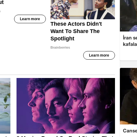
İran s
kafala
Cansev