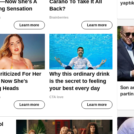
yaptık
Son a
partin