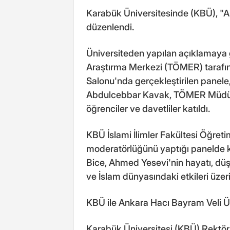
Karabük Üniversitesinde (KBÜ), "Ah
düzenlendi.
Üniversiteden yapılan açıklamaya
Araştırma Merkezi (TÖMER) tarafı
Salonu'nda gerçekleştirilen panele, 
Abdulcebbar Kavak, TÖMER Müdür
öğrenciler ve davetliler katıldı.
KBÜ İslami İlimler Fakültesi Öğreti
moderatörlüğünü yaptığı panelde k
Bice, Ahmed Yesevi'nin hayatı, düşü
ve İslam dünyasındaki etkileri üze
KBÜ ile Ankara Hacı Bayram Veli Üni
Karabük Üniversitesi (KBÜ) Rektörü