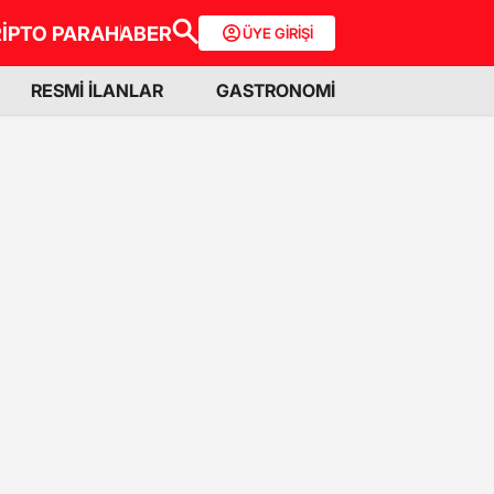
İPTO PARA
HABER
ÜYE GİRİŞİ
RESMİ İLANLAR
GASTRONOMİ