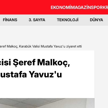
EKONOMİ
MAGAZİN
SPOR
KR
FİNANS
3. SAYFA
TEKNOLOJİ
DÜNYA
ef Malkoç, Karabük Valisi Mustafa Yavuz'u ziyaret etti
si Şeref Malkoç,
Mustafa Yavuz'u