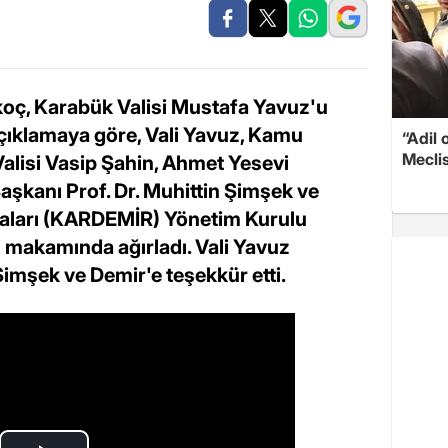
oç, Karabük Valisi Mustafa Yavuz'u
n açıklamaya göre, Vali Yavuz, Kamu
“Adil 
Meclis
alisi Vasip Şahin, Ahmet Yesevi
Başkanı Prof. Dr. Muhittin Şimşek ve
kaları (KARDEMİR) Yönetim Kurulu
'i makamında ağırladı. Vali Yavuz
 Şimşek ve Demir'e teşekkür etti.