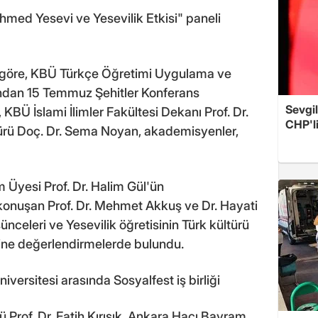
med Yesevi ve Yesevilik Etkisi" paneli
 göre, KBÜ Türkçe Öğretimi Uygulama ve
ndan 15 Temmuz Şehitler Konferans
Sevgil
KBÜ İslami İlimler Fakültesi Dekanı Prof. Dr.
CHP'l
ü Doç. Dr. Sema Noyan, akademisyenler,
m Üyesi Prof. Dr. Halim Gül'ün
onuşan Prof. Dr. Mehmet Akkuş ve Dr. Hayati
nceleri ve Yesevilik öğretisinin Türk kültürü
rine değerlendirmelerde bulundu.
versitesi arasında Sosyalfest iş birliği
 Prof. Dr. Fatih Kırışık, Ankara Hacı Bayram