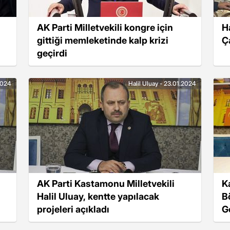
AK Parti Milletvekili kongre için
Ha
gittiği memleketinde kalp krizi
Ç
geçirdi
2024
Halil Uluay - 23.01.2024
AK Parti Kastamonu Milletvekili
K
Halil Uluay, kentte yapılacak
B
projeleri açıkladı
G