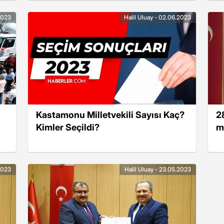
m
2023
Halil Uluay - 02.06.2023
Kastamonu Milletvekili Sayısı Kaç?
2
Kimler Seçildi?
mi
2023
Halil Uluay - 23.05.2023