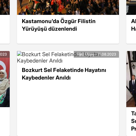
Kastamonu'da Özgür Filistin
A
Yürüyüşü düzenlendi
Ha
.2023
Halil Uluay - 11.08.2023
Bozkurt Sel Felaketinde Hayatını
Kaybedenler Anıldı
T
S
P