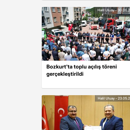
Halil Uluay - 30.06.
Bozkurt'ta toplu açılış töreni
gerçekleştirildi
Halil Uluay - 23.05.