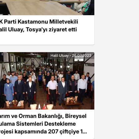
K Parti Kastamonu Milletvekili
lil Uluay, Tosya'yı ziyaret etti
Halil Uluay - 26.07.2023
arım ve Orman Bakanlığı, Bireysel
ulama Sistemleri Destekleme
rojesi kapsamında 207 çiftçiye 10