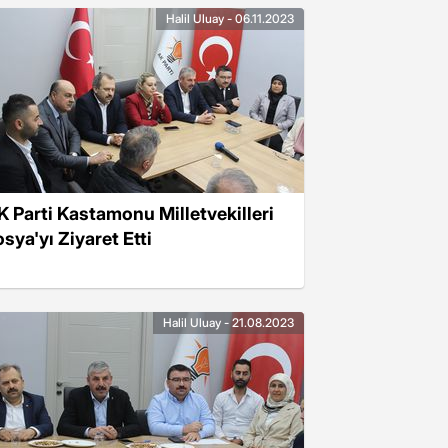
Halil Uluay - 06.11.2023
K Parti Kastamonu Milletvekilleri
sya'yı Ziyaret Etti
Halil Uluay - 21.08.2023