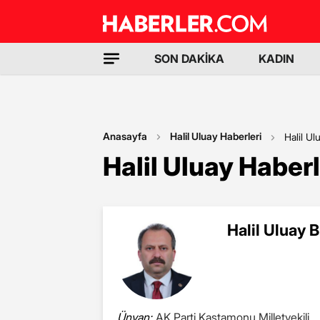
SON DAKİKA
KADIN
Anasayfa
Halil Uluay Haberleri
Halil Ul
Halil Uluay Haberl
Halil Uluay B
Ünvan:
AK Parti Kastamonu Milletvekili