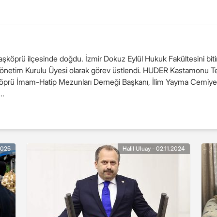
aşköprü ilçesinde doğdu. İzmir Dokuz Eylül Hukuk Fakültesini biti
 Yönetim Kurulu Üyesi olarak görev üstlendi. HUDER Kastamonu 
köprü İmam-Hatip Mezunları Derneği Başkanı, İlim Yayma Cemiy
..
2025
Halil Uluay - 02.11.2024