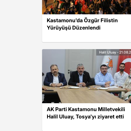
Kastamonu'da Özgür Filistin
Yürüyüşü Düzenlendi
Halil Uluay - 21.08
AK Parti Kastamonu Milletvekili
Halil Uluay, Tosya'yı ziyaret etti