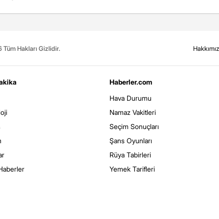
Tüm Hakları Gizlidir.
Hakkımı
akika
Haberler.com
Hava Durumu
oji
Namaz Vakitleri
s
Seçim Sonuçları
m
Şans Oyunları
ar
Rüya Tabirleri
Haberler
Yemek Tarifleri