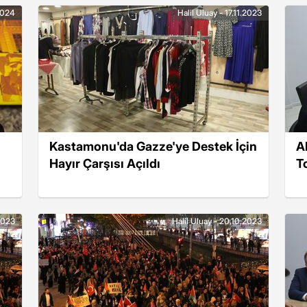
2024
Halil Uluay - 17.11.2023
Kastamonu'da Gazze'ye Destek İçin
A
Hayır Çarşısı Açıldı
To
.2023
Halil Uluay - 20.10.2023