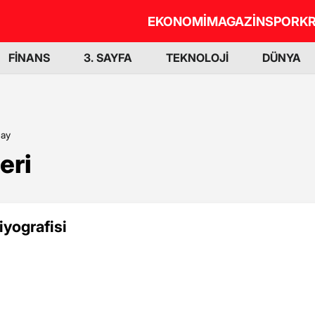
EKONOMİ
MAGAZİN
SPOR
KR
FİNANS
3. SAYFA
TEKNOLOJİ
DÜNYA
uay
eri
iyografisi