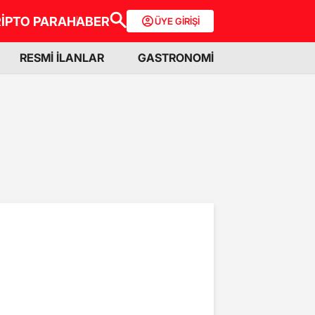
İPTO PARA
HABER
ÜYE GİRİŞİ
RESMİ İLANLAR
GASTRONOMİ