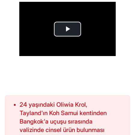
24 yaşındaki Oliwia Krol,
Tayland'ın Koh Samui kentinden
Bangkok'a uçuşu sırasında
valizinde cinsel ürün bulunması