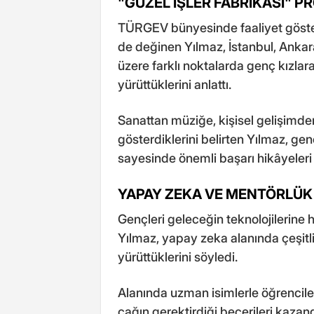
"GÜZEL İŞLER FABRİKASI" P
TÜRGEV bünyesinde faaliyet göstere
de değinen Yılmaz, İstanbul, Ankara
üzere farklı noktalarda genç kızlar
yürüttüklerini anlattı.
Sanattan müziğe, kişisel gelişimden
gösterdiklerini belirten Yılmaz, ge
sayesinde önemli başarı hikâyeleri o
YAPAY ZEKA VE MENTÖRLÜK
Gençleri geleceğin teknolojilerine 
Yılmaz, yapay zeka alanında çeşitl
yürüttüklerini söyledi.
Alanında uzman isimlerle öğrencileri
çağın gerektirdiği becerileri kazan