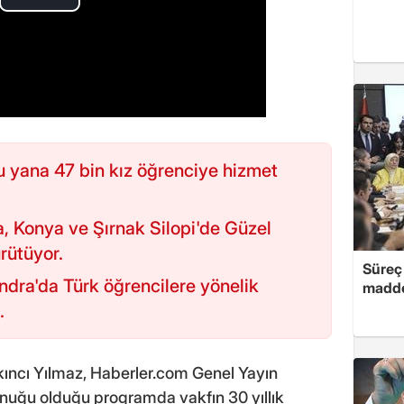
 yana 47 bin kız öğrenciye hizmet
, Konya ve Şırnak Silopi'de Güzel
ürütüyor.
Süreç 
ra'da Türk öğrencilere yönelik
madde
.
ncı Yılmaz, Haberler.com Genel Yayın
nuğu olduğu programda vakfın 30 yıllık