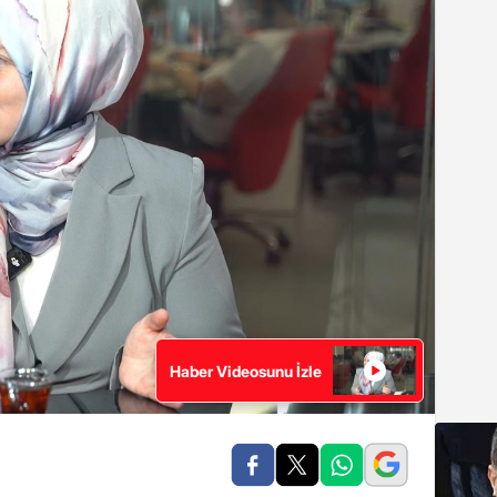
Haber Videosunu İzle