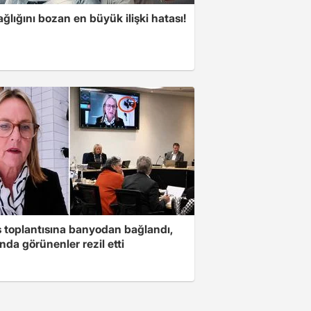
ğlığını bozan en büyük ilişki hatası!
s toplantısına banyodan bağlandı,
nda görünenler rezil etti