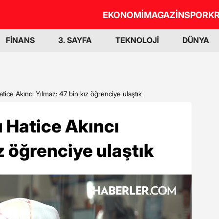
EKONOMİ
MAGAZİN
SPOR
KR
FİNANS
3. SAYFA
TEKNOLOJİ
DÜNYA
ce Akıncı Yılmaz: 47 bin kız öğrenciye ulaştık
Hatice Akıncı
z öğrenciye ulaştık