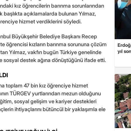
ağındaki kız öğrencilerin barınma sorunlarından
k başlıkta açıklamalarda bulunan Yılmaz,
renciye hizmet verdiklerini söyledi.
anbul Büyükşehir Belediye Başkanı Recep
ite öğrencisi kızların barınma sorununa çözüm
Erdoğa
yıl so
atan Yılmaz, vakfın bugün Türkiye genelinde
ve sosyal destek ağına dönüştüğünü ifade etti.
LDI
na toplam 47 bin kız öğrenciye hizmet
lasının TÜRGEV yurtlarından mezun olduğunu
eğitim, sosyal gelişim ve kariyer destekleri
erin ihtiyaçlarını bütüncül bir yaklaşımla ele