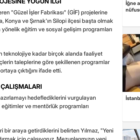
ROJESİNE YOĞUN İLGİ
İğne 
nüfusu
n "Güzel İşler Fabrikası" (GİF) projelerine
, Konya ve Şırnak'ın Silopi ilçesi başta olmak
a yönelik eğitim ve sosyal gelişim programları
 teknolojiye kadar birçok alanda faaliyet
nçlerin taleplerine göre şekillenen programlar
rtaya çıktığını ifade etti.
 ÇALIŞMALARI
hazırlamayı hedeflediklerini vurgulayan
İstanb
i eğitimler ve mentörlük programları
 bir araya getirdiklerini belirten Yılmaz, "Yeni
dırmak için çalışıyoruz. Mezunlarımızın yeni