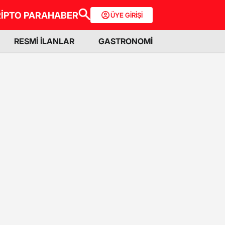
İPTO PARA
HABER
ÜYE GİRİŞİ
RESMİ İLANLAR
GASTRONOMİ