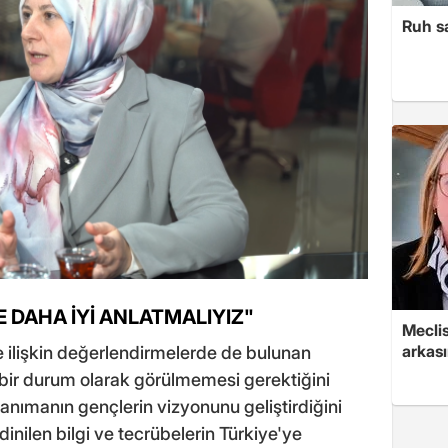
Ruh sa
E DAHA İYİ ANLATMALIYIZ"
Mecli
arkası
e ilişkin değerlendirmelerde de bulunan
bir durum olarak görülmemesi gerektiğini
i tanımanın gençlerin vizyonunu geliştirdiğini
dinilen bilgi ve tecrübelerin Türkiye'ye