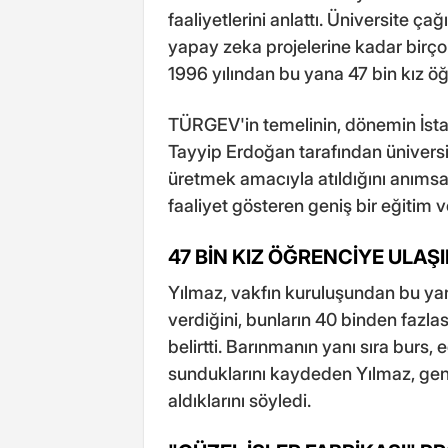
faaliyetlerini anlattı. Üniversite ç
yapay zeka projelerine kadar birço
1996 yılından bu yana 47 bin kız öğ
TÜRGEV'in temelinin, dönemin İst
Tayyip Erdoğan tarafından ünivers
üretmek amacıyla atıldığını anıms
faaliyet gösteren geniş bir eğitim 
47 BİN KIZ ÖĞRENCİYE ULAŞI
Yılmaz, vakfın kuruluşundan bu ya
verdiğini, bunların 40 binden faz
belirtti. Barınmanın yanı sıra burs, 
sunduklarını kaydeden Yılmaz, gençl
aldıklarını söyledi.