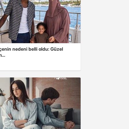
enin nedeni belli oldu: Güzel
...