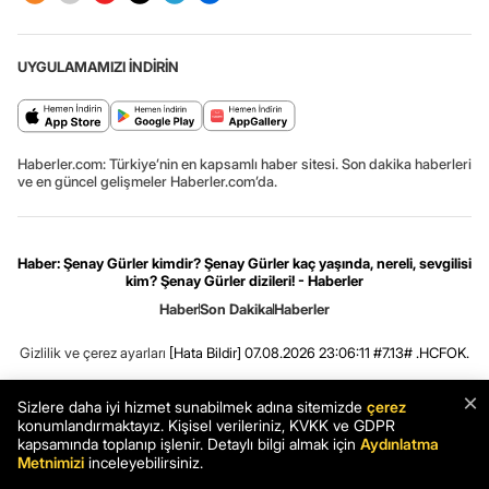
UYGULAMAMIZI İNDİRİN
Haberler.com: Türkiye’nin en kapsamlı haber sitesi. Son dakika haberleri
ve en güncel gelişmeler Haberler.com’da.
Haber: Şenay Gürler kimdir? Şenay Gürler kaç yaşında, nereli, sevgilisi
kim? Şenay Gürler dizileri! - Haberler
Haber
Son Dakika
Haberler
Gizlilik ve çerez ayarları
[Hata Bildir]
07.08.2026 23:06:11 #7.13# .HCFOK.
×
Sizlere daha iyi hizmet sunabilmek adına sitemizde
çerez
konumlandırmaktayız. Kişisel verileriniz, KVKK ve GDPR
kapsamında toplanıp işlenir. Detaylı bilgi almak için
Aydınlatma
Metnimizi
inceleyebilirsiniz.