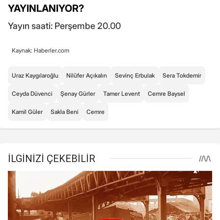
YAYINLANIYOR?
Yayın saati: Perşembe 20.00
Kaynak: Haberler.com
Uraz Kaygılaroğlu
Nilüfer Açıkalın
Sevinç Erbulak
Sera Tokdemir
Ceyda Düvenci
Şenay Gürler
Tamer Levent
Cemre Baysel
Kamil Güler
Sakla Beni
Cemre