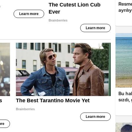
Resmen
ayrılı
Bu hal
sızdı,