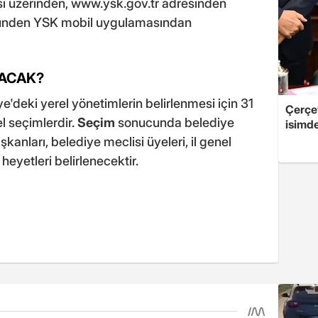
sı üzerinden,
www.ysk.gov.tr
adresinden
ünden YSK mobil uygulamasından
LACAK?
e'deki yerel yönetimlerin belirlenmesi için 31
Çerçe
l seçimlerdir.
Seçim
sonucunda belediye
isimd
anları, belediye meclisi üyeleri, il genel
 heyetleri belirlenecektir.