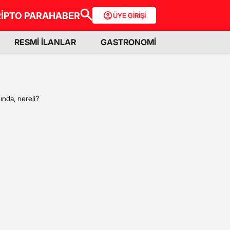
İPTO PARA
HABER
ÜYE GİRİŞİ
RESMİ İLANLAR
GASTRONOMİ
ında, nereli?