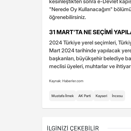
kesinleştikten sonra e-Devlet kapı
"Nerede Oy Kullanacağım" bölüm
öğrenebilirsiniz.
31 MART'TA NE SEÇİMİ YAPI
2024 Türkiye yerel seçimleri, Türkiy
Mart 2024 tarihinde yapılacak yere
başkanları, büyükşehir belediye başk
meclisi üyeleri, muhtarlar ve ihtiyar
Kaynak: Haberler.com
Mustafa İlmek
AK Parti
Kayseri
İncesu