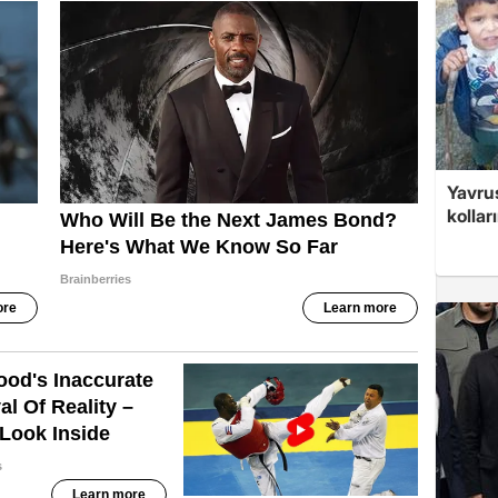
Yavrus
kolları