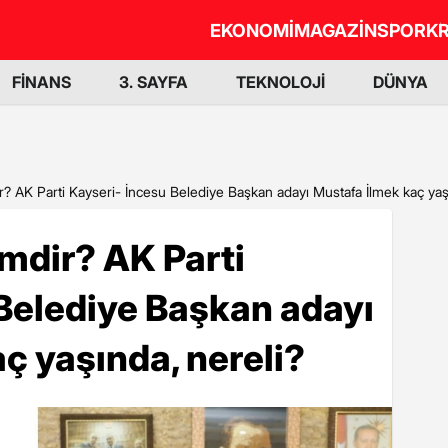
EKONOMİ
MAGAZİN
SPOR
KR
FİNANS
3. SAYFA
TEKNOLOJİ
DÜNYA
r? AK Parti Kayseri- İncesu Belediye Başkan adayı Mustafa İlmek kaç yaş
mdir? AK Parti
Belediye Başkan adayı
ç yaşında, nereli?