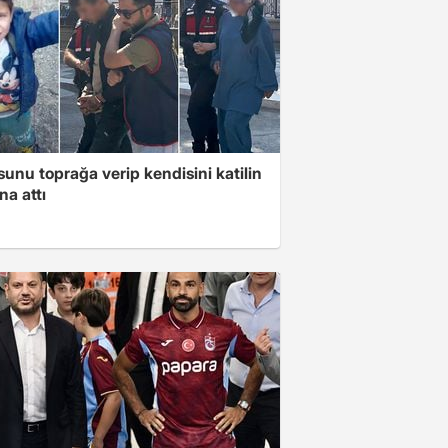
unu toprağa verip kendisini katilin
na attı