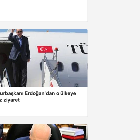
rbaşkanı Erdoğan'dan o ülkeye
z ziyaret