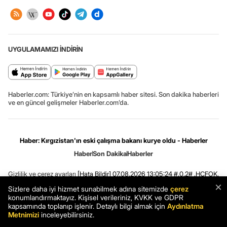
UYGULAMAMIZI İNDİRİN
Haberler.com: Türkiye’nin en kapsamlı haber sitesi. Son dakika haberleri
ve en güncel gelişmeler Haberler.com’da.
Haber: Kırgızistan'ın eski çalışma bakanı kurye oldu - Haberler
Haber
Son Dakika
Haberler
Gizlilik ve çerez ayarları
[Hata Bildir]
07.08.2026 13:05:24 #.0.2# .HCFOK.
×
Sizlere daha iyi hizmet sunabilmek adına sitemizde
çerez
konumlandırmaktayız. Kişisel verileriniz, KVKK ve GDPR
kapsamında toplanıp işlenir. Detaylı bilgi almak için
Aydınlatma
Metnimizi
inceleyebilirsiniz.